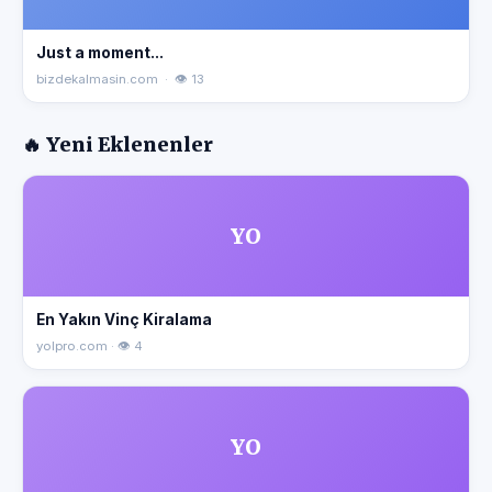
Just a moment...
bizdekalmasin.com · 👁 13
🔥 Yeni Eklenenler
YO
En Yakın Vinç Kiralama
yolpro.com · 👁 4
YO