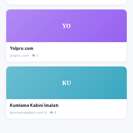
YO
Yolpro.com
yolpro.com · 👁 3
KU
Kumlama Kabini İmalatı
kumlamakabini.com.tr · 👁 6