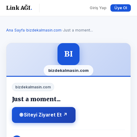
Link AĞI
.
Giriş Yap
Üye Ol
Ana Sayfa
›
bizdekalmasin.com
›
Just a moment...
BI
bizdekalmasin.com
bizdekalmasin.com
Just a moment...
🌐 Siteyi Ziyaret Et ↗