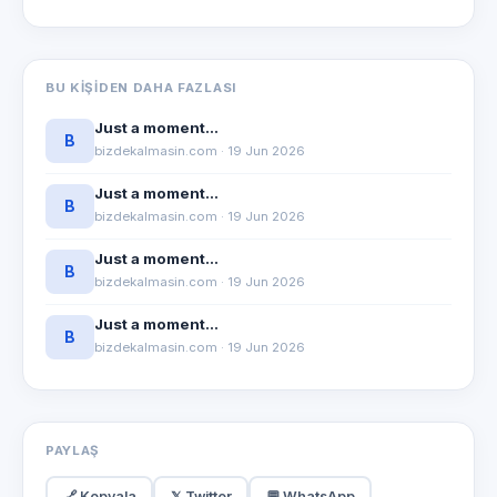
BU KIŞIDEN DAHA FAZLASI
Just a moment...
B
bizdekalmasin.com · 19 Jun 2026
Just a moment...
B
bizdekalmasin.com · 19 Jun 2026
Just a moment...
B
bizdekalmasin.com · 19 Jun 2026
Just a moment...
B
bizdekalmasin.com · 19 Jun 2026
PAYLAŞ
🔗 Kopyala
𝕏 Twitter
💬 WhatsApp