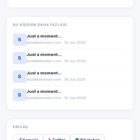
BU KIŞIDEN DAHA FAZLASI
Just a moment...
B
bizdekalmasin.com · 19 Jun 2026
Just a moment...
B
bizdekalmasin.com · 19 Jun 2026
Just a moment...
B
bizdekalmasin.com · 19 Jun 2026
Just a moment...
B
bizdekalmasin.com · 19 Jun 2026
PAYLAŞ
🔗 Kopyala
𝕏 Twitter
💬 WhatsApp