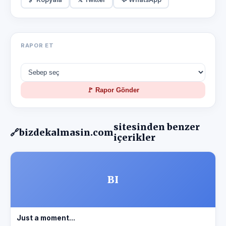
RAPOR ET
🚩 Rapor Gönder
sitesinden benzer
🔗
bizdekalmasin.com
içerikler
BI
Just a moment...