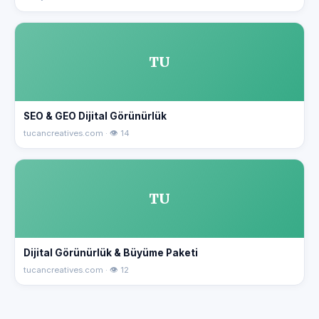
TU
SEO & GEO Dijital Görünürlük
tucancreatives.com · 👁 14
TU
Dijital Görünürlük & Büyüme Paketi
tucancreatives.com · 👁 12