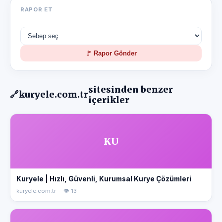
RAPOR ET
🚩 Rapor Gönder
sitesinden benzer
🔗
kuryele.com.tr
içerikler
KU
Kuryele | Hızlı, Güvenli, Kurumsal Kurye Çözümleri
kuryele.com.tr · 👁 13