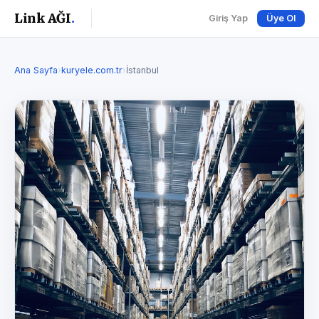
Link AĞI
.
Giriş Yap
Üye Ol
Ana Sayfa
›
kuryele.com.tr
›
İstanbul