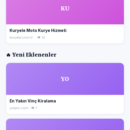
KU
Kuryele Moto Kurye Hizmeti
kuryele.com.tr · 👁 12
🔥 Yeni Eklenenler
YO
En Yakın Vinç Kiralama
yolpro.com · 👁 7