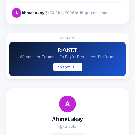
A
Ahmet akay
🕐
24 May 2026
👁 16 görüntülenme
REKLAM
R10.NET
Webmaster Forumu - En Büyük Freelancer Platformu
Ziyaret Et →
A
Ahmet akay
@kuryele