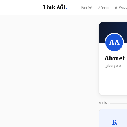
Link AĞI
.
Keşfet
⚡ Yeni
🔥 Popü
AA
Ahmet 
@kuryele
3 LINK
K