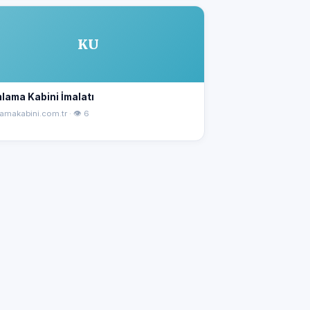
KU
lama Kabini İmalatı
amakabini.com.tr · 👁 6