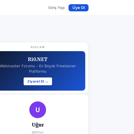
Giriş Yap
Üye Ol
REKLAM
R10.NET
Webmaster Forumu - En Büyük Freelancer
Platformu
Ziyaret Et →
U
Uğur
@linux