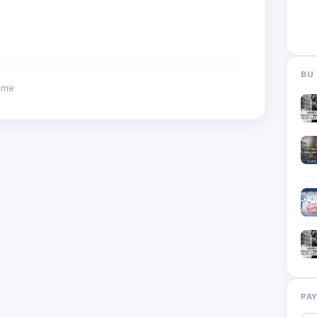
BU 
nme
PA