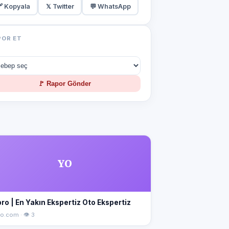
 Kopyala
𝕏 Twitter
💬 WhatsApp
POR ET
🚩 Rapor Gönder
YO
ro | En Yakın Ekspertiz Oto Ekspertiz
o.com · 👁 3