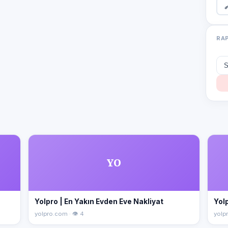

RA
YO
Yolpro | En Yakın Evden Eve Nakliyat
Yolp
yolpro.com · 👁 4
yolpr