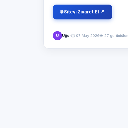
🌐 Siteyi Ziyaret Et ↗
U
Uğur
🕐
07 May 2026
👁 27 görüntüle