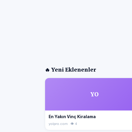
🔥 Yeni Eklenenler
YO
En Yakın Vinç Kiralama
yolpro.com · 👁 4