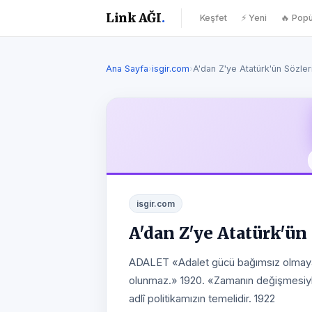
Link AĞI
.
Keşfet
⚡ Yeni
🔥 Popü
Ana Sayfa
›
isgir.com
›
A'dan Z'ye Atatürk'ün Sözler
isgir.com
A'dan Z'ye Atatürk'ün
ADALET «Adalet gücü bağımsız olmayan b
olunmaz.» 1920. «Zamanın değişmesiyl
adlî politikamızın temelidir. 1922