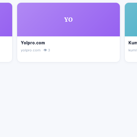
YO
Yolpro.com
Kum
yolpro.com · 👁 3
kuml