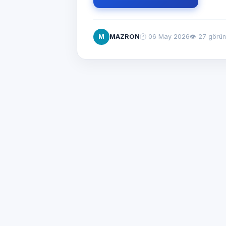
M
MAZRON
🕐
06 May 2026
👁 27 görü