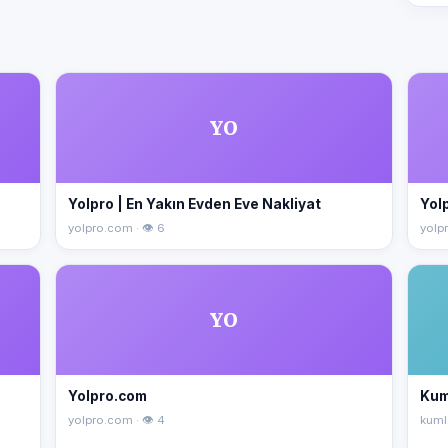
YO
Yolpro | En Yakın Evden Eve Nakliyat
Yolp
yolpro.com · 👁 6
yolpr
YO
Yolpro.com
Kum
yolpro.com · 👁 4
kuml