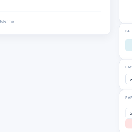
ntülenme
BU 
PA

RA