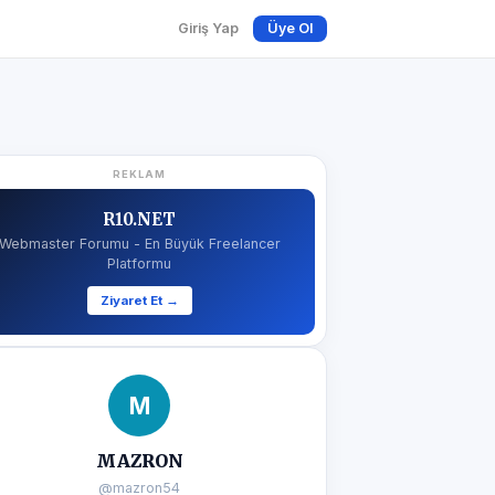
Giriş Yap
Üye Ol
REKLAM
R10.NET
Webmaster Forumu - En Büyük Freelancer
Platformu
Ziyaret Et →
M
MAZRON
@mazron54