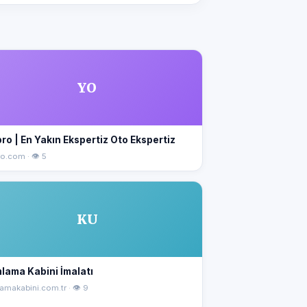
YO
ro | En Yakın Ekspertiz Oto Ekspertiz
o.com · 👁 5
KU
lama Kabini İmalatı
amakabini.com.tr · 👁 9