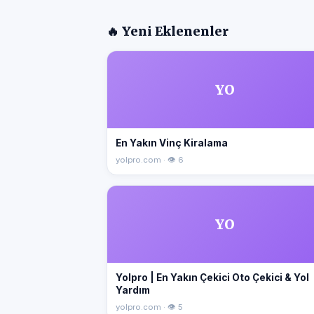
🔥 Yeni Eklenenler
YO
En Yakın Vinç Kiralama
yolpro.com · 👁 6
YO
Yolpro | En Yakın Çekici Oto Çekici & Yol
Yardım
yolpro.com · 👁 5