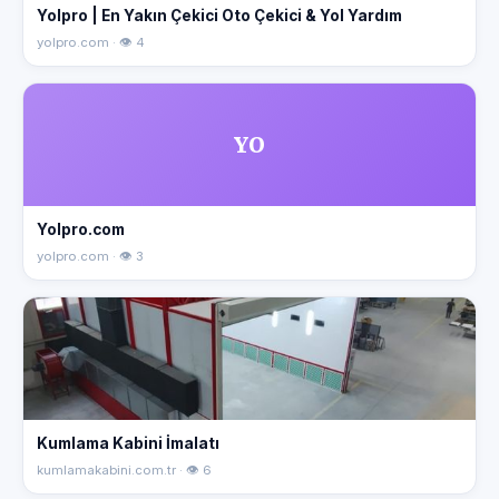
Yolpro | En Yakın Çekici Oto Çekici & Yol Yardım
yolpro.com · 👁 4
YO
Yolpro.com
yolpro.com · 👁 3
Kumlama Kabini İmalatı
kumlamakabini.com.tr · 👁 6