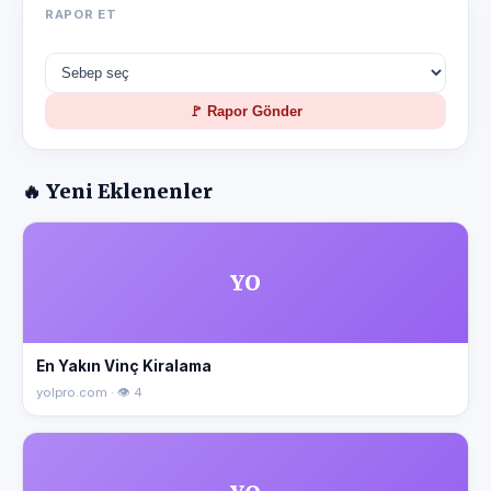
RAPOR ET
🚩 Rapor Gönder
🔥 Yeni Eklenenler
YO
En Yakın Vinç Kiralama
yolpro.com · 👁 4