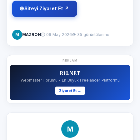
🌐 Siteyi Ziyaret Et ↗
M
MAZRON
🕐
06 May 2026
👁 35 görüntülenme
REKLAM
R10.NET
Webmaster Forumu - En Büyük Freelancer Platformu
Ziyaret Et →
M