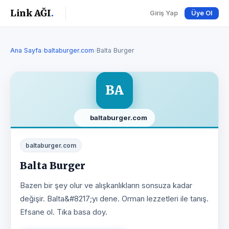
Link AĞI
.
Giriş Yap
Üye Ol
Ana Sayfa
›
baltaburger.com
›
Balta Burger
BA
baltaburger.com
baltaburger.com
Balta Burger
Bazen bir şey olur ve alışkanlıkların sonsuza kadar
değişir. Balta&#8217;yı dene. Orman lezzetleri ile tanış.
Efsane ol. Tıka basa doy.