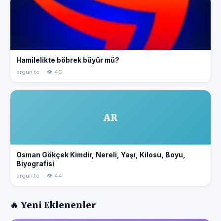
Hamilelikte böbrek büyür mü?
argun.tc · 👁 46
AR
Osman Gökçek Kimdir, Nereli, Yaşı, Kilosu, Boyu,
Biyografisi
argun.tc · 👁 44
🔥 Yeni Eklenenler