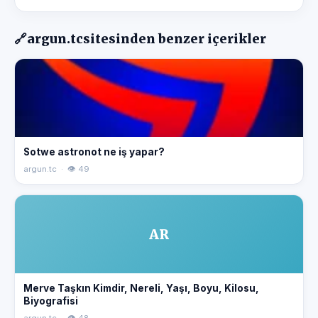
🔗
argun.tc
sitesinden benzer içerikler
Sotwe astronot ne iş yapar?
argun.tc · 👁 49
AR
Merve Taşkın Kimdir, Nereli, Yaşı, Boyu, Kilosu,
Biyografisi