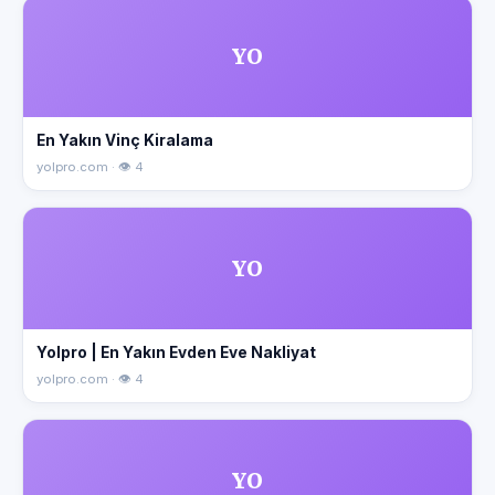
YO
En Yakın Vinç Kiralama
yolpro.com · 👁 4
YO
Yolpro | En Yakın Evden Eve Nakliyat
yolpro.com · 👁 4
YO