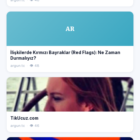
argun.tc · 👁 48
AR
İlişkilerde Kırmızı Bayraklar (Red Flags): Ne Zaman
Durmalıyız?
argun.tc · 👁 48
TikUcuz.com
argun.tc · 👁 46