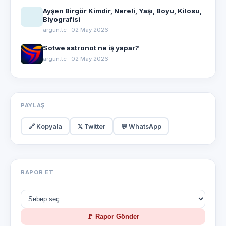
Ayşen Birgör Kimdir, Nereli, Yaşı, Boyu, Kilosu,
Biyografisi
argun.tc · 02 May 2026
Sotwe astronot ne iş yapar?
argun.tc · 02 May 2026
PAYLAŞ
🔗 Kopyala
𝕏 Twitter
💬 WhatsApp
RAPOR ET
🚩 Rapor Gönder