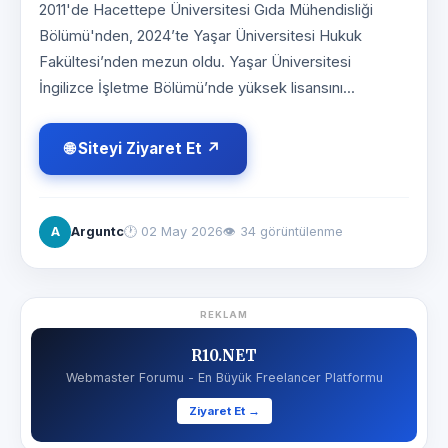
2011'de Hacettepe Üniversitesi Gıda Mühendisliği
Bölümü'nden, 2024’te Yaşar Üniversitesi Hukuk
Fakültesi’nden mezun oldu. Yaşar Üniversitesi
İngilizce İşletme Bölümü’nde yüksek lisansını...
🌐 Siteyi Ziyaret Et ↗
A
Arguntc
🕐
02 May 2026
👁 34 görüntülenme
REKLAM
R10.NET
Webmaster Forumu - En Büyük Freelancer Platformu
Ziyaret Et →