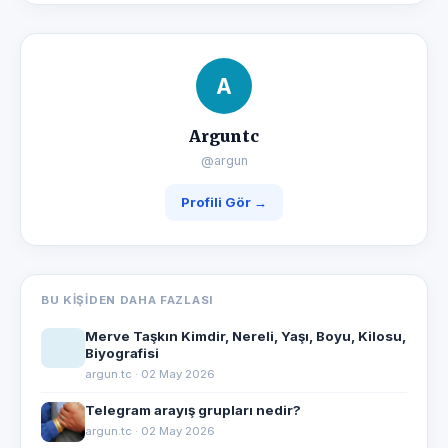
A
Arguntc
@argun
Profili Gör →
BU KIŞIDEN DAHA FAZLASI
Merve Taşkın Kimdir, Nereli, Yaşı, Boyu, Kilosu,
Biyografisi
argun.tc · 02 May 2026
Telegram arayış grupları nedir?
argun.tc · 02 May 2026