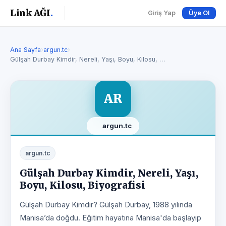
Link AĞI
.
Giriş Yap
Üye Ol
Ana Sayfa
›
argun.tc
›
Gülşah Durbay Kimdir, Nereli, Yaşı, Boyu, Kilosu, …
AR
argun.tc
argun.tc
Gülşah Durbay Kimdir, Nereli, Yaşı,
Boyu, Kilosu, Biyografisi
Gülşah Durbay Kimdir? Gülşah Durbay, 1988 yılında
Manisa’da doğdu. Eğitim hayatına Manisa'da başlayıp