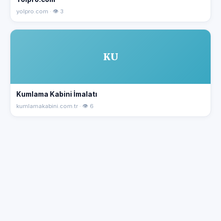
yolpro.com · 👁 3
KU
Kumlama Kabini İmalatı
kumlamakabini.com.tr · 👁 6