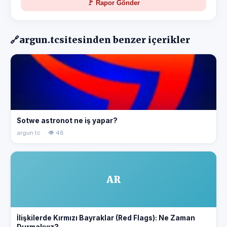
🚩 Rapor Gönder
🔗
argun.tc
sitesinden benzer içerikler
Sotwe astronot ne iş yapar?
argun.tc · 👁 48
AR
İlişkilerde Kırmızı Bayraklar (Red Flags): Ne Zaman