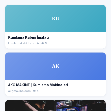
KU
Kumlama Kabini İmalatı
kumlamakabini.com.tr · 👁 5
AK
AKG MAKİNE | Kumlama Makineleri
akgmakine.com · 👁 4