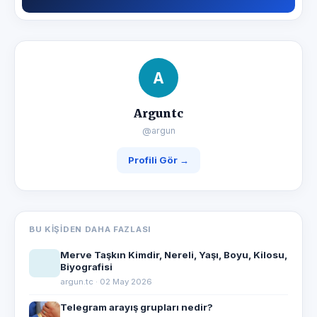
A
Arguntc
@argun
Profili Gör →
BU KIŞIDEN DAHA FAZLASI
Merve Taşkın Kimdir, Nereli, Yaşı, Boyu, Kilosu,
Biyografisi
argun.tc · 02 May 2026
Telegram arayış grupları nedir?