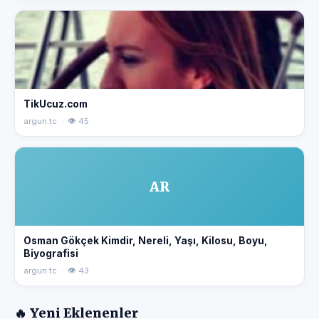
TikUcuz.com
argun.tc · 👁 45
AR
Osman Gökçek Kimdir, Nereli, Yaşı, Kilosu, Boyu,
Biyografisi
argun.tc · 👁 43
🔥 Yeni Eklenenler