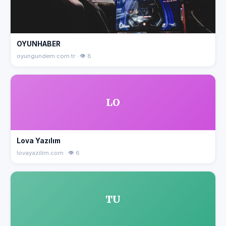
OYUNHABER
oyungundem.com.tr · 👁 8
LO
Lova Yazılım
lovayazilim.com · 👁 6
TU