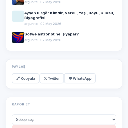
argun.tc · 02 May 2026
Ayşen Birgör Kimdir, Nereli, Yaşı, Boyu, Kilosu,
Biyografisi
argun.tc · 02 May 2026
Sotwe astronot ne iş yapar?
argun.tc · 02 May 2026
PAYLAŞ
🔗 Kopyala
𝕏 Twitter
💬 WhatsApp
RAPOR ET