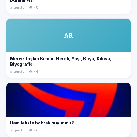
Durmalıyız?
argun.tc · 👁 48
AR
Merve Taşkın Kimdir, Nereli, Yaşı, Boyu, Kilosu,
Biyografisi
argun.tc · 👁 46
Hamilelikte böbrek büyür mü?
argun.tc · 👁 46