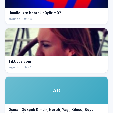
Hamilelikte böbrek büyür mü?
argun.tc · 👁 46
TikUcuz.com
argun.tc · 👁 45
AR
Osman Gökçek Kimdir, Nereli, Yaşı, Kilosu, Boyu,