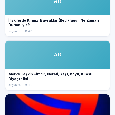
AR
İlişkilerde Kırmızı Bayraklar (Red Flags): Ne Zaman
Durmalıyız?
argun.tc · 👁 48
AR
Merve Taşkın Kimdir, Nereli, Yaşı, Boyu, Kilosu,
Biyografisi
argun.tc · 👁 46