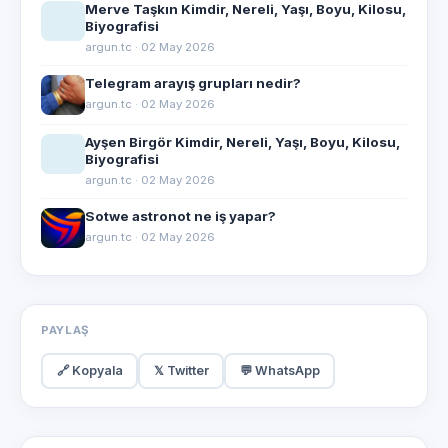
Merve Taşkın Kimdir, Nereli, Yaşı, Boyu, Kilosu,
Biyografisi
argun.tc · 02 May 2026
Telegram arayış grupları nedir?
argun.tc · 02 May 2026
Ayşen Birgör Kimdir, Nereli, Yaşı, Boyu, Kilosu,
Biyografisi
argun.tc · 02 May 2026
Sotwe astronot ne iş yapar?
argun.tc · 02 May 2026
PAYLAŞ
🔗 Kopyala
𝕏 Twitter
💬 WhatsApp