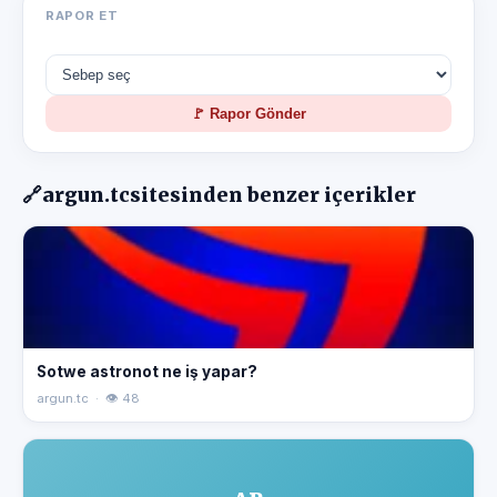
RAPOR ET
🚩 Rapor Gönder
🔗
argun.tc
sitesinden benzer içerikler
Sotwe astronot ne iş yapar?
argun.tc · 👁 48