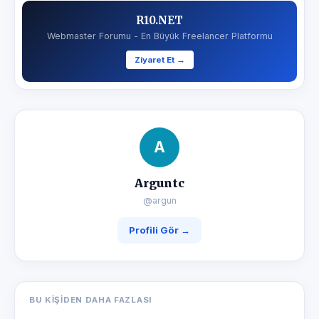
R10.NET
Webmaster Forumu - En Büyük Freelancer Platformu
Ziyaret Et →
A
Arguntc
@argun
Profili Gör →
BU KIŞIDEN DAHA FAZLASI