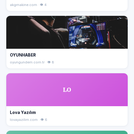
akgmakine.com · 👁 4
OYUNHABER
oyungundem.com.tr · 👁 8
LO
Lova Yazılım
lovayazilim.com · 👁 6