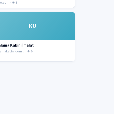
o.com · 👁 3
KU
lama Kabini İmalatı
amakabini.com.tr · 👁 6