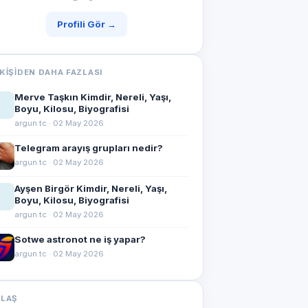
Profili Gör →
KIŞIDEN DAHA FAZLASI
Merve Taşkın Kimdir, Nereli, Yaşı,
Boyu, Kilosu, Biyografisi
argun.tc · 02 May 2026
Telegram arayış grupları nedir?
argun.tc · 02 May 2026
Ayşen Birgör Kimdir, Nereli, Yaşı,
Boyu, Kilosu, Biyografisi
argun.tc · 02 May 2026
Sotwe astronot ne iş yapar?
argun.tc · 02 May 2026
YLAŞ