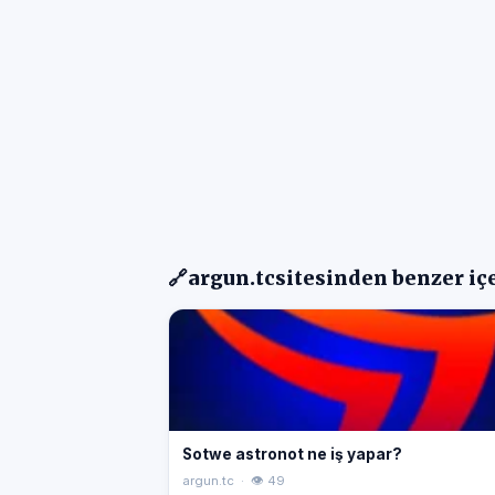
🔗
argun.tc
sitesinden benzer iç
Sotwe astronot ne iş yapar?
argun.tc · 👁 49