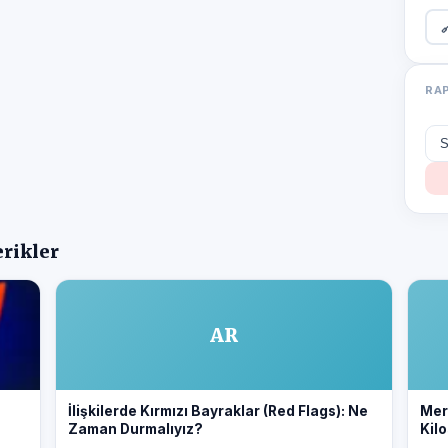

RA
erikler
AR
İlişkilerde Kırmızı Bayraklar (Red Flags): Ne
Merv
Zaman Durmalıyız?
Kilo