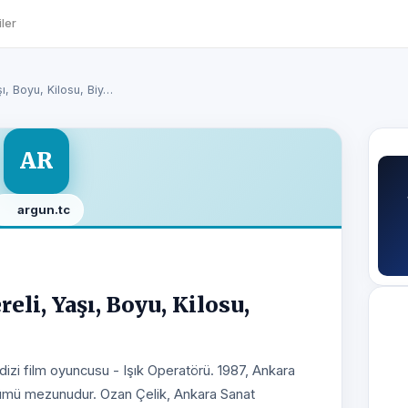
ler
şı, Boyu, Kilosu, Biy…
AR
argun.tc
eli, Yaşı, Boyu, Kilosu,
dizi film oyuncusu - Işık Operatörü. 1987, Ankara
ölümü mezunudur. Ozan Çelik, Ankara Sanat