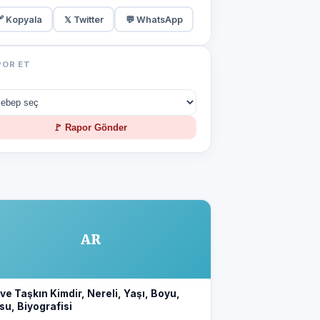
 Kopyala
𝕏 Twitter
💬 WhatsApp
POR ET
🚩 Rapor Gönder
AR
e Taşkın Kimdir, Nereli, Yaşı, Boyu,
su, Biyografisi