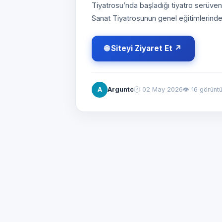
Tiyatrosu’nda başladığı tiyatro serüven
Sanat Tiyatrosunun genel eğitimlerinde.
🌐 Siteyi Ziyaret Et ↗
A
Arguntc
🕐
02 May 2026
👁 16 görünt