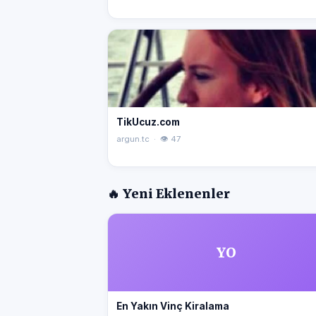
TikUcuz.com
argun.tc · 👁 47
🔥 Yeni Eklenenler
YO
En Yakın Vinç Kiralama