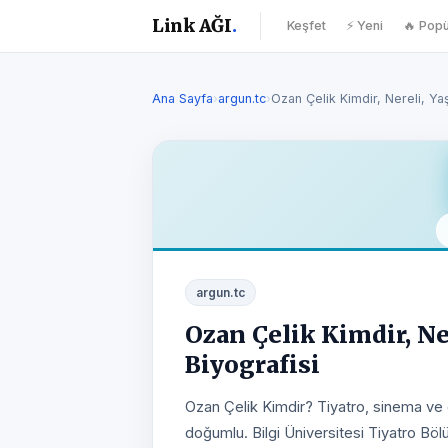
Link AĞI
.
Keşfet
⚡ Yeni
🔥 Popü
Ana Sayfa
›
argun.tc
›
Ozan Çelik Kimdir, Nereli, Ya
argun.tc
Ozan Çelik Kimdir, Ner
Biyografisi
Ozan Çelik Kimdir? Tiyatro, sinema ve 
doğumlu. Bilgi Üniversitesi Tiyatro B