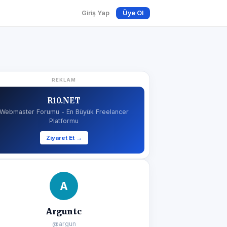
Giriş Yap
Üye Ol
REKLAM
R10.NET
Webmaster Forumu - En Büyük Freelancer
Platformu
Ziyaret Et →
A
Arguntc
@argun