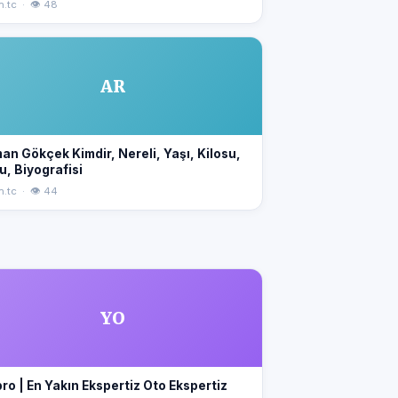
n.tc · 👁 48
AR
an Gökçek Kimdir, Nereli, Yaşı, Kilosu,
u, Biyografisi
n.tc · 👁 44
YO
ro | En Yakın Ekspertiz Oto Ekspertiz