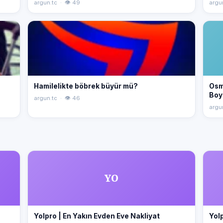
argun.tc · 👁 49
argu
Hamilelikte böbrek büyür mü?
Osm
Boy
argun.tc · 👁 46
argu
YO
Yolpro | En Yakın Evden Eve Nakliyat
Yolp