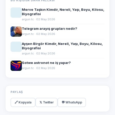
BU KIŞIDEN DAHA FAZLASI
Merve Taşkın Kimdir, Nereli, Yaşı, Boyu, Kilosu,
Biyografisi
argun.tc · 02 May 2026
Telegram arayış grupları nedir?
argun.tc · 02 May 2026
Ayşen Birgör Kimdir, Nereli, Yaşı, Boyu, Kilosu,
Biyografisi
argun.tc · 02 May 2026
Sotwe astronot ne iş yapar?
argun.tc · 02 May 2026
PAYLAŞ
🔗 Kopyala
𝕏 Twitter
💬 WhatsApp