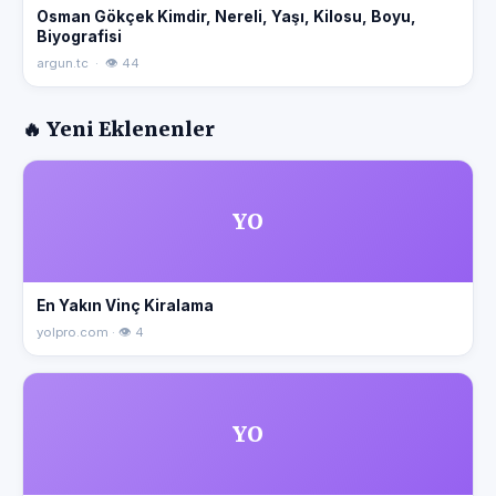
Osman Gökçek Kimdir, Nereli, Yaşı, Kilosu, Boyu,
Biyografisi
argun.tc · 👁 44
🔥 Yeni Eklenenler
YO
En Yakın Vinç Kiralama
yolpro.com · 👁 4
YO