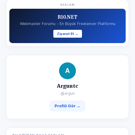
REKLAM
R10.NET
Webmaster Forumu - En Büyük Freelancer Platformu
Ziyaret Et →
A
Arguntc
@argun
Profili Gör →