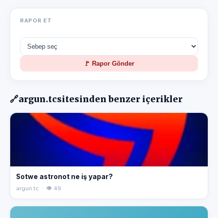
RAPOR ET
🚩 Rapor Gönder
🔗
argun.tc
sitesinden benzer içerikler
Sotwe astronot ne iş yapar?
argun.tc · 👁 49