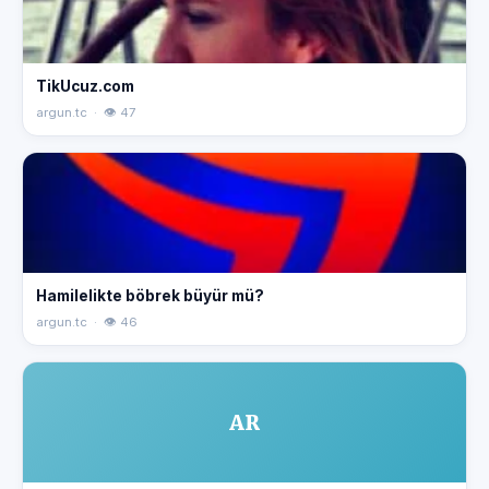
TikUcuz.com
argun.tc · 👁 47
Hamilelikte böbrek büyür mü?
argun.tc · 👁 46
AR