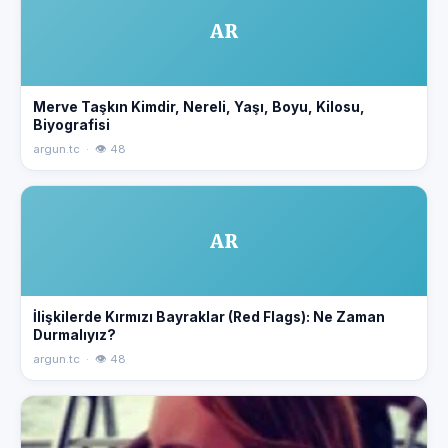
AR
Merve Taşkın Kimdir, Nereli, Yaşı, Boyu, Kilosu,
Biyografisi
argun.tc · 👁 48
AR
İlişkilerde Kırmızı Bayraklar (Red Flags): Ne Zaman
Durmalıyız?
argun.tc · 👁 48