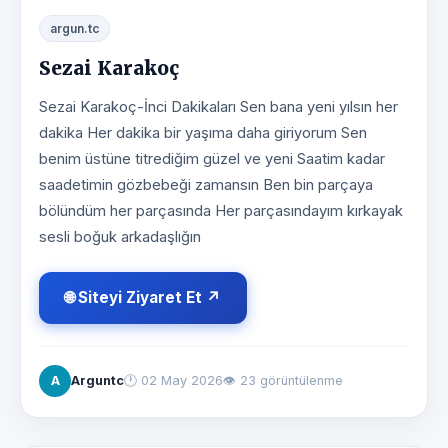
argun.tc
Sezai Karakoç
Sezai Karakoç-İnci Dakikaları Sen bana yeni yılsın her
dakika Her dakika bir yaşıma daha giriyorum Sen
benim üstüne titrediğim güzel ve yeni Saatim kadar
saadetimin gözbebeği zamansın Ben bin parçaya
bölündüm her parçasında Her parçasındayım kırkayak
sesli boğuk arkadaşlığın
🌐 Siteyi Ziyaret Et ↗
A
Arguntc
🕐
02 May 2026
👁 23 görüntülenme