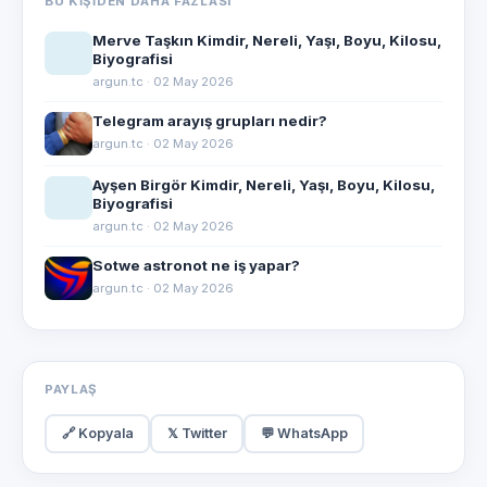
BU KIŞIDEN DAHA FAZLASI
Merve Taşkın Kimdir, Nereli, Yaşı, Boyu, Kilosu,
Biyografisi
argun.tc · 02 May 2026
Telegram arayış grupları nedir?
argun.tc · 02 May 2026
Ayşen Birgör Kimdir, Nereli, Yaşı, Boyu, Kilosu,
Biyografisi
argun.tc · 02 May 2026
Sotwe astronot ne iş yapar?
argun.tc · 02 May 2026
PAYLAŞ
🔗 Kopyala
𝕏 Twitter
💬 WhatsApp