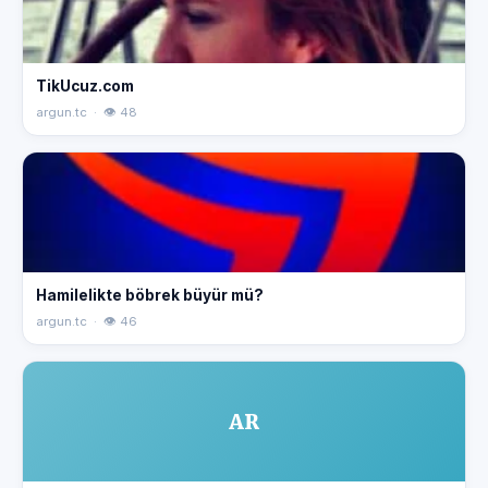
TikUcuz.com
argun.tc · 👁 48
Hamilelikte böbrek büyür mü?
argun.tc · 👁 46
AR