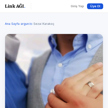
Link AĞI
.
Giriş Yap
Üye Ol
Ana Sayfa
›
argun.tc
›
Sezai Karakoç