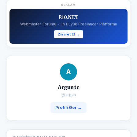
REKLAM
R10.NET
Webmaster Forumu - En Büyük Freelancer Platformu
Ziyaret Et →
A
Arguntc
@argun
Profili Gör →