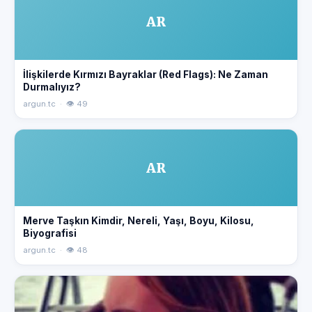
AR
İlişkilerde Kırmızı Bayraklar (Red Flags): Ne Zaman
Durmalıyız?
argun.tc · 👁 49
AR
Merve Taşkın Kimdir, Nereli, Yaşı, Boyu, Kilosu,
Biyografisi
argun.tc · 👁 48