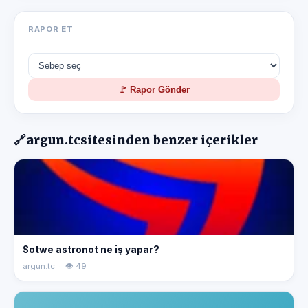
RAPOR ET
🚩 Rapor Gönder
🔗
argun.tc
sitesinden benzer içerikler
Sotwe astronot ne iş yapar?
argun.tc · 👁 49