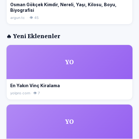
Osman Gökçek Kimdir, Nereli, Yaşı, Kilosu, Boyu,
Biyografisi
argun.tc · 👁 45
🔥 Yeni Eklenenler
YO
En Yakın Vinç Kiralama
yolpro.com · 👁 7
YO