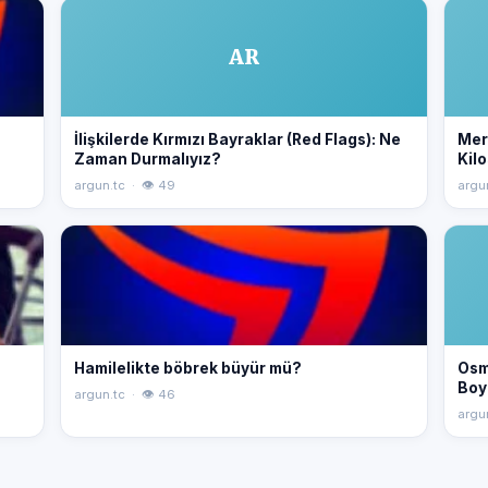
AR
İlişkilerde Kırmızı Bayraklar (Red Flags): Ne
Merv
Zaman Durmalıyız?
Kilo
argun.tc · 👁 49
argu
Hamilelikte böbrek büyür mü?
Osm
Boy
argun.tc · 👁 46
argu