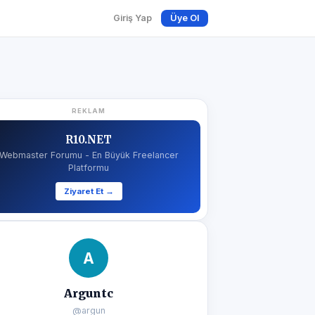
Giriş Yap
Üye Ol
REKLAM
R10.NET
Webmaster Forumu - En Büyük Freelancer
Platformu
Ziyaret Et →
A
Arguntc
@argun