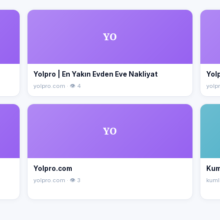
YO
Yolpro | En Yakın Evden Eve Nakliyat
Yolp
yolpro.com · 👁 4
yolpr
YO
Yolpro.com
Kum
yolpro.com · 👁 3
kuml