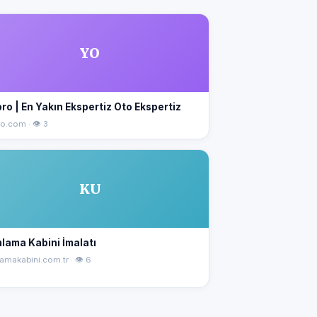
YO
ro | En Yakın Ekspertiz Oto Ekspertiz
o.com · 👁 3
KU
lama Kabini İmalatı
amakabini.com.tr · 👁 6