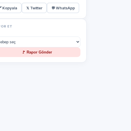
 Kopyala
𝕏 Twitter
💬 WhatsApp
POR ET
🚩 Rapor Gönder