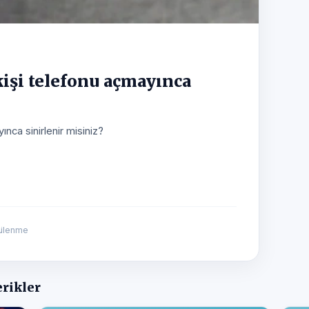
kişi telefonu açmayınca
ınca sinirlenir misiniz?
tülenme
erikler