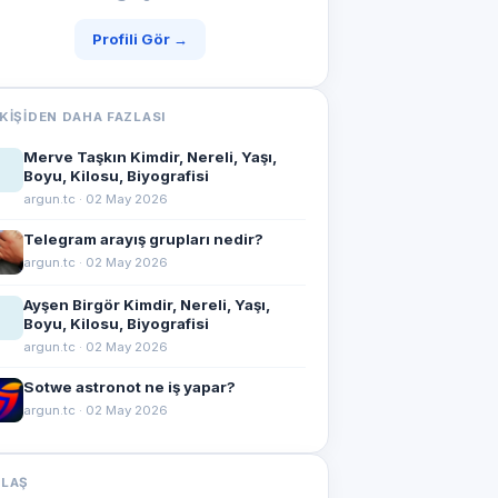
Profili Gör →
KIŞIDEN DAHA FAZLASI
Merve Taşkın Kimdir, Nereli, Yaşı,
Boyu, Kilosu, Biyografisi
argun.tc · 02 May 2026
Telegram arayış grupları nedir?
argun.tc · 02 May 2026
Ayşen Birgör Kimdir, Nereli, Yaşı,
Boyu, Kilosu, Biyografisi
argun.tc · 02 May 2026
Sotwe astronot ne iş yapar?
argun.tc · 02 May 2026
YLAŞ