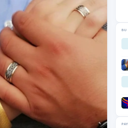
BU 
PA