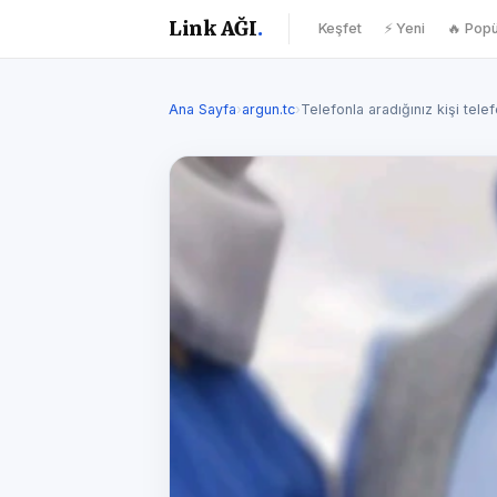
Link AĞI
.
Keşfet
⚡ Yeni
🔥 Popü
Ana Sayfa
›
argun.tc
›
Telefonla aradığınız kişi tel