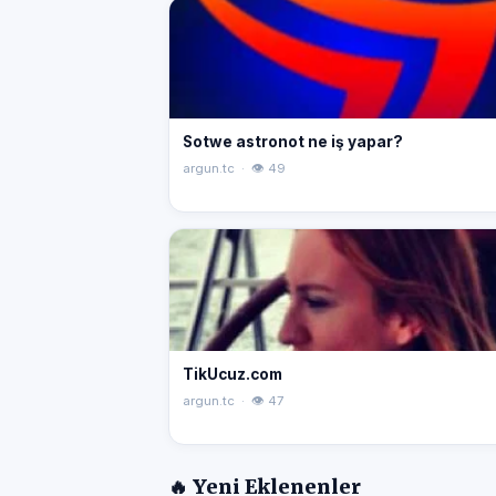
Sotwe astronot ne iş yapar?
argun.tc · 👁 49
TikUcuz.com
argun.tc · 👁 47
🔥 Yeni Eklenenler