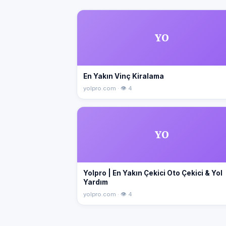
YO
En Yakın Vinç Kiralama
yolpro.com · 👁 4
YO
Yolpro | En Yakın Çekici Oto Çekici & Yol
Yardım
yolpro.com · 👁 4