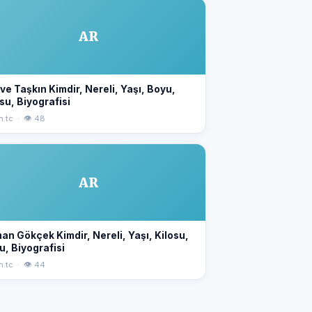
AR
e Taşkın Kimdir, Nereli, Yaşı, Boyu,
su, Biyografisi
n.tc · 👁 48
AR
an Gökçek Kimdir, Nereli, Yaşı, Kilosu,
u, Biyografisi
n.tc · 👁 44