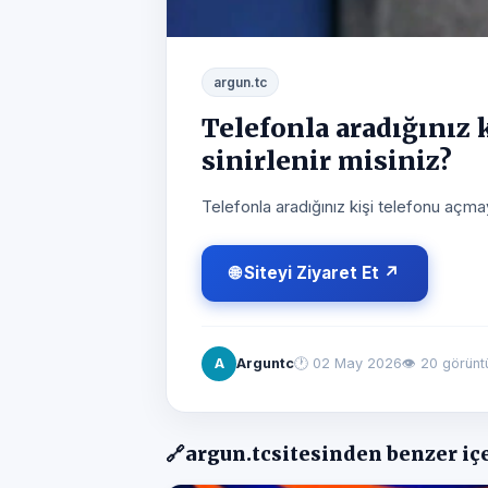
argun.tc
Telefonla aradığınız 
sinirlenir misiniz?
Telefonla aradığınız kişi telefonu açmay
🌐 Siteyi Ziyaret Et ↗
A
Arguntc
🕐
02 May 2026
👁 20 görün
🔗
argun.tc
sitesinden benzer iç