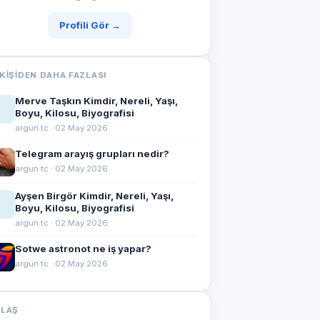
Profili Gör →
KIŞIDEN DAHA FAZLASI
Merve Taşkın Kimdir, Nereli, Yaşı,
Boyu, Kilosu, Biyografisi
argun.tc · 02 May 2026
Telegram arayış grupları nedir?
argun.tc · 02 May 2026
Ayşen Birgör Kimdir, Nereli, Yaşı,
Boyu, Kilosu, Biyografisi
argun.tc · 02 May 2026
Sotwe astronot ne iş yapar?
argun.tc · 02 May 2026
YLAŞ