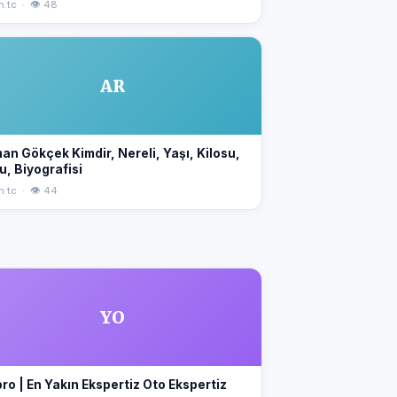
n.tc · 👁 48
AR
an Gökçek Kimdir, Nereli, Yaşı, Kilosu,
u, Biyografisi
n.tc · 👁 44
YO
ro | En Yakın Ekspertiz Oto Ekspertiz