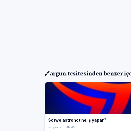
🔗
argun.tc
sitesinden benzer iç
Sotwe astronot ne iş yapar?
argun.tc · 👁 49