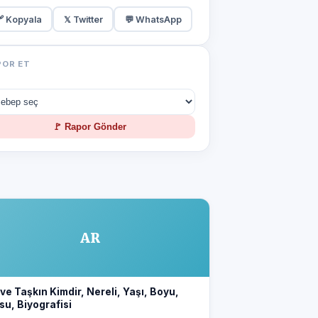
 Kopyala
𝕏 Twitter
💬 WhatsApp
POR ET
🚩 Rapor Gönder
AR
e Taşkın Kimdir, Nereli, Yaşı, Boyu,
su, Biyografisi