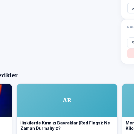

RA
erikler
AR
İlişkilerde Kırmızı Bayraklar (Red Flags): Ne
Merv
Zaman Durmalıyız?
Kilo