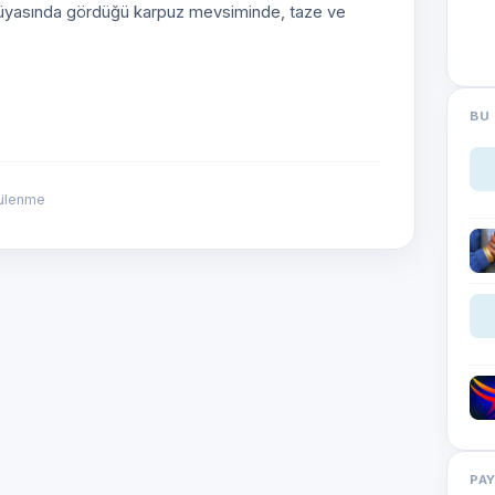
n rüyasında gördüğü karpuz mevsiminde, taze ve
BU 
tülenme
PA