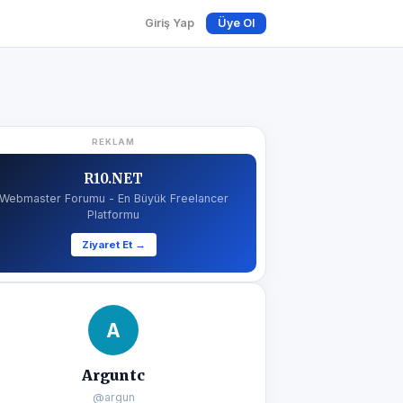
Giriş Yap
Üye Ol
REKLAM
R10.NET
Webmaster Forumu - En Büyük Freelancer
Platformu
Ziyaret Et →
A
Arguntc
@argun