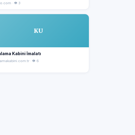
o.com · 👁 3
KU
lama Kabini İmalatı
amakabini.com.tr · 👁 6