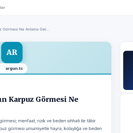
ler
uz Görmesi Ne Anlama Gel…
AR
argun.tc
ın Karpuz Görmesi Ne
örmesi; menfaat, rızık ve beden sıhhati ile tâbir
arpuz görmesi umumiyetle hayra, kolaylığa ve beden