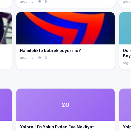
argun.tc · 👁 49
argu
Hamilelikte böbrek büyür mü?
Osm
Boy
argun.tc · 👁 46
argu
YO
Yolpro | En Yakın Evden Eve Nakliyat
Yolp