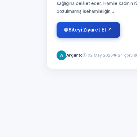
sağlığına delâlet eder. Hamile kadını
bozulmamış isehamileliğin...
🌐 Siteyi Ziyaret Et ↗
A
Arguntc
🕐
02 May 2026
👁 24 görün