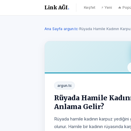
Link AĞI
.
Keşfet
⚡ Yeni
🔥 Popü
Ana Sayfa
›
argun.tc
›
Rüyada Hamile Kadının Karp
argun.tc
Rüyada Hamile Kadın
Anlama Gelir?
Rüyada hamile kadının karpuz yediğini g
olunur. Hamile bir kadının rüyasında k