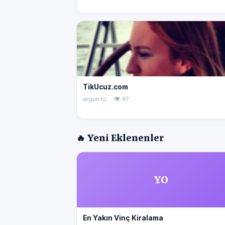
TikUcuz.com
argun.tc · 👁 47
🔥 Yeni Eklenenler
YO
En Yakın Vinç Kiralama