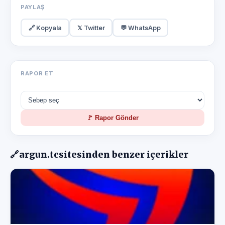
PAYLAŞ
🔗 Kopyala
𝕏 Twitter
💬 WhatsApp
RAPOR ET
🚩 Rapor Gönder
🔗
argun.tc
sitesinden benzer içerikler