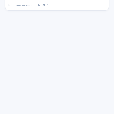
kumlamakabini.com.tr · 👁 7