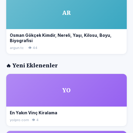
AR
Osman Gökçek Kimdir, Nereli, Yaşı, Kilosu, Boyu,
Biyografisi
argun.tc · 👁 44
🔥 Yeni Eklenenler
YO
En Yakın Vinç Kiralama
yolpro.com · 👁 4