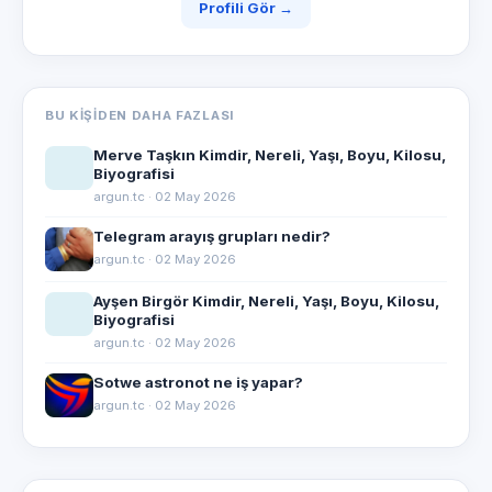
Profili Gör →
BU KIŞIDEN DAHA FAZLASI
Merve Taşkın Kimdir, Nereli, Yaşı, Boyu, Kilosu,
Biyografisi
argun.tc · 02 May 2026
Telegram arayış grupları nedir?
argun.tc · 02 May 2026
Ayşen Birgör Kimdir, Nereli, Yaşı, Boyu, Kilosu,
Biyografisi
argun.tc · 02 May 2026
Sotwe astronot ne iş yapar?
argun.tc · 02 May 2026