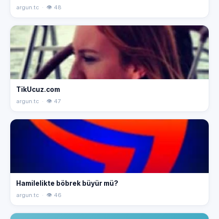
argun.tc · 👁 48
TikUcuz.com
argun.tc · 👁 47
Hamilelikte böbrek büyür mü?
argun.tc · 👁 46