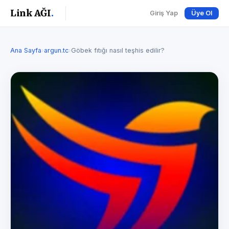
Link AĞI
.
Giriş Yap
Üye Ol
Ana Sayfa
›
argun.tc
›
Göbek fıtığı nasıl teşhis edilir?