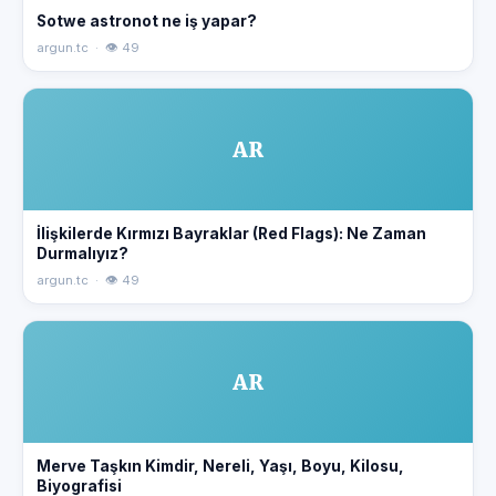
Sotwe astronot ne iş yapar?
argun.tc · 👁 49
AR
İlişkilerde Kırmızı Bayraklar (Red Flags): Ne Zaman
Durmalıyız?
argun.tc · 👁 49
AR
Merve Taşkın Kimdir, Nereli, Yaşı, Boyu, Kilosu,
Biyografisi