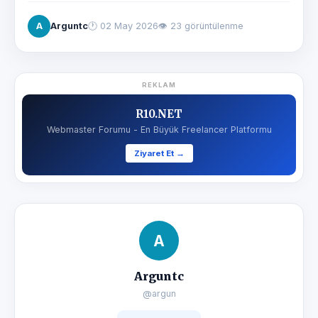
A
Arguntc
🕐
02 May 2026
👁 23 görüntülenme
REKLAM
R10.NET
Webmaster Forumu - En Büyük Freelancer Platformu
Ziyaret Et →
A
Arguntc
@argun