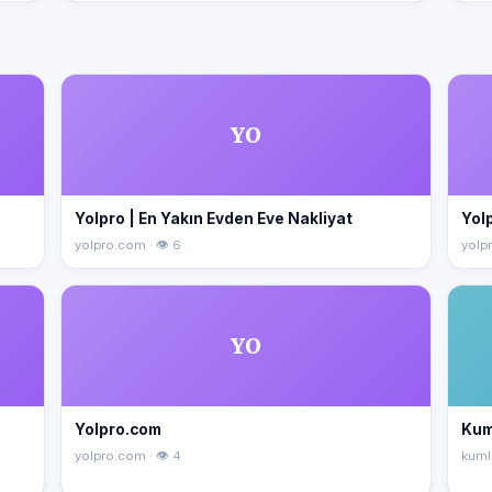
YO
Yolpro | En Yakın Evden Eve Nakliyat
Yolp
yolpro.com · 👁 6
yolpr
YO
Yolpro.com
Kum
yolpro.com · 👁 4
kuml