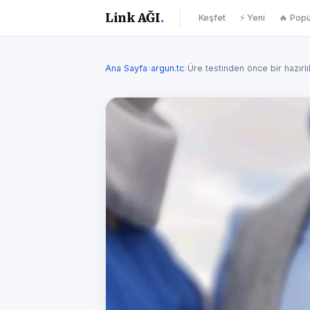
Link AĞI
.
Keşfet
⚡ Yeni
🔥 Popü
Ana Sayfa
›
argun.tc
›
Üre testinden önce bir hazırlı