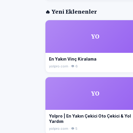
🔥 Yeni Eklenenler
YO
En Yakın Vinç Kiralama
yolpro.com · 👁 6
YO
Yolpro | En Yakın Çekici Oto Çekici & Yol
Yardım
yolpro.com · 👁 5