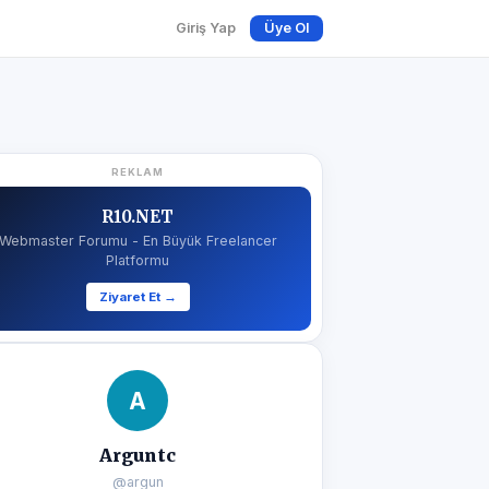
Giriş Yap
Üye Ol
REKLAM
R10.NET
Webmaster Forumu - En Büyük Freelancer
Platformu
Ziyaret Et →
A
Arguntc
@argun