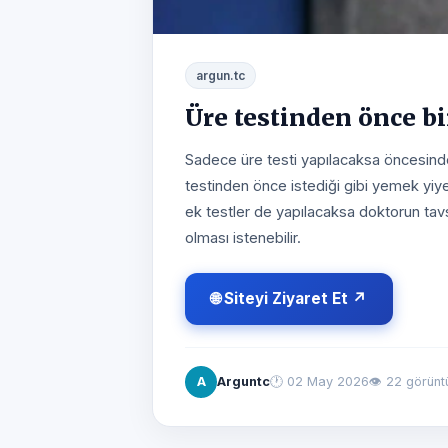
argun.tc
Üre testinden önce bi
Sadece üre testi yapılacaksa öncesinde 
testinden önce istediği gibi yemek yiye
ek testler de yapılacaksa doktorun ta
olması istenebilir.
🌐 Siteyi Ziyaret Et ↗
A
Arguntc
🕐
02 May 2026
👁 22 görün