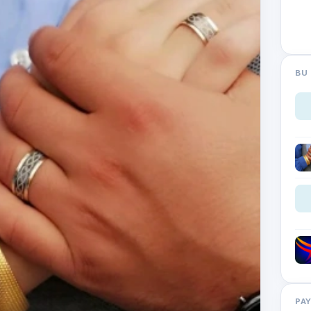
BU 
PA