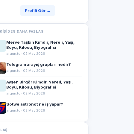
Profili Gör →
KIŞIDEN DAHA FAZLASI
Merve Taşkın Kimdir, Nereli, Yaşı,
Boyu, Kilosu, Biyografisi
argun.tc · 02 May 2026
Telegram arayış grupları nedir?
argun.tc · 02 May 2026
Ayşen Birgör Kimdir, Nereli, Yaşı,
Boyu, Kilosu, Biyografisi
argun.tc · 02 May 2026
Sotwe astronot ne iş yapar?
argun.tc · 02 May 2026
YLAŞ