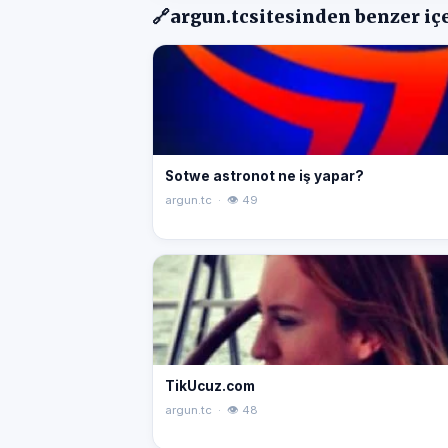
🔗
argun.tc
sitesinden benzer iç
Sotwe astronot ne iş yapar?
argun.tc · 👁 49
TikUcuz.com
argun.tc · 👁 48