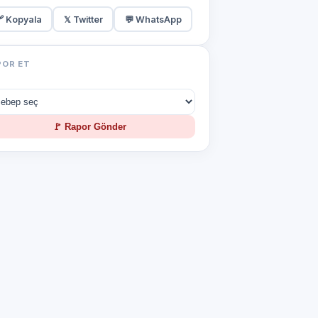
 Kopyala
𝕏 Twitter
💬 WhatsApp
POR ET
🚩 Rapor Gönder