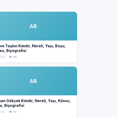
AR
e Taşkın Kimdir, Nereli, Yaşı, Boyu,
su, Biyografisi
n.tc · 👁 48
AR
an Gökçek Kimdir, Nereli, Yaşı, Kilosu,
u, Biyografisi
n.tc · 👁 45