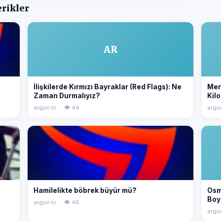
erikler
AR
İlişkilerde Kırmızı Bayraklar (Red Flags): Ne
Merv
Zaman Durmalıyız?
Kilo
argun.tc · 👁 49
argu
Hamilelikte böbrek büyür mü?
Osm
Boy
argun.tc · 👁 46
argu