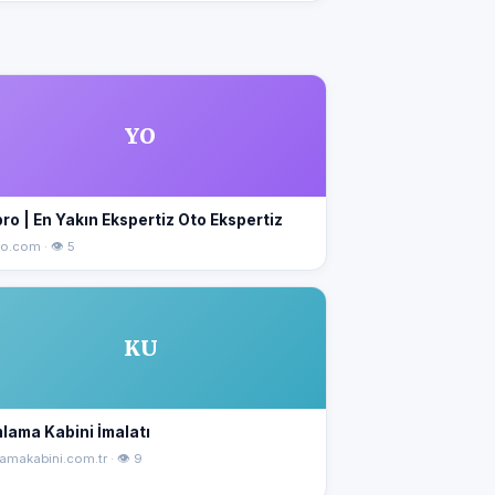
YO
ro | En Yakın Ekspertiz Oto Ekspertiz
o.com · 👁 5
KU
lama Kabini İmalatı
amakabini.com.tr · 👁 9