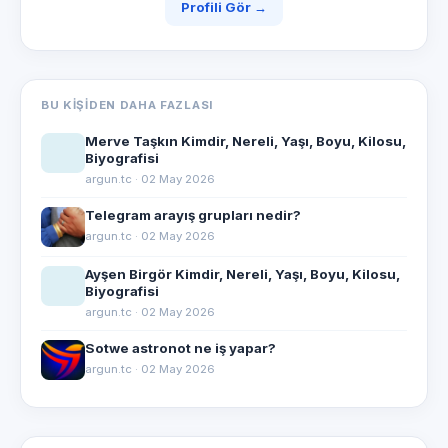
Profili Gör →
BU KIŞIDEN DAHA FAZLASI
Merve Taşkın Kimdir, Nereli, Yaşı, Boyu, Kilosu,
Biyografisi
argun.tc · 02 May 2026
Telegram arayış grupları nedir?
argun.tc · 02 May 2026
Ayşen Birgör Kimdir, Nereli, Yaşı, Boyu, Kilosu,
Biyografisi
argun.tc · 02 May 2026
Sotwe astronot ne iş yapar?
argun.tc · 02 May 2026