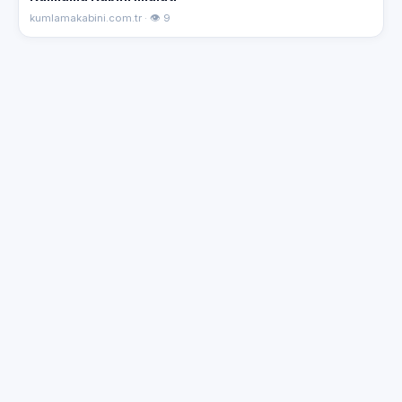
kumlamakabini.com.tr · 👁 9