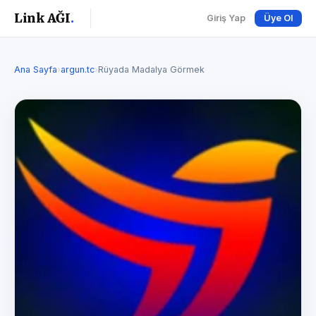
Link AĞI
.
Giriş Yap
Üye Ol
Ana Sayfa
›
argun.tc
›
Rüyada Madalya Görmek