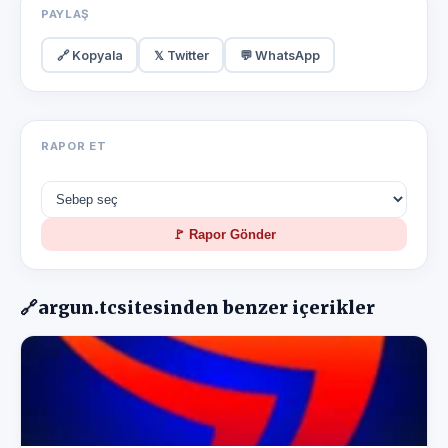
PAYLAŞ
🔗 Kopyala
𝕏 Twitter
💬 WhatsApp
RAPOR ET
🚩 Rapor Gönder
🔗
argun.tc
sitesinden benzer içerikler