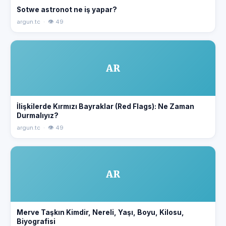
Sotwe astronot ne iş yapar?
argun.tc · 👁 49
AR
İlişkilerde Kırmızı Bayraklar (Red Flags): Ne Zaman
Durmalıyız?
argun.tc · 👁 49
AR
Merve Taşkın Kimdir, Nereli, Yaşı, Boyu, Kilosu,
Biyografisi