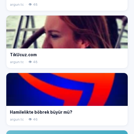
argun.tc · 👁 48
TikUcuz.com
argun.tc · 👁 48
Hamilelikte böbrek büyür mü?
argun.tc · 👁 46