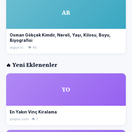
AR
Osman Gökçek Kimdir, Nereli, Yaşı, Kilosu, Boyu,
Biyografisi
argun.tc · 👁 45
🔥 Yeni Eklenenler
YO
En Yakın Vinç Kiralama
yolpro.com · 👁 7