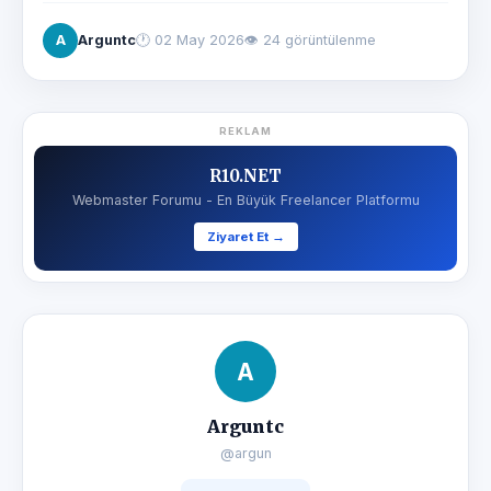
A
Arguntc
🕐
02 May 2026
👁 24 görüntülenme
REKLAM
R10.NET
Webmaster Forumu - En Büyük Freelancer Platformu
Ziyaret Et →
A
Arguntc
@argun