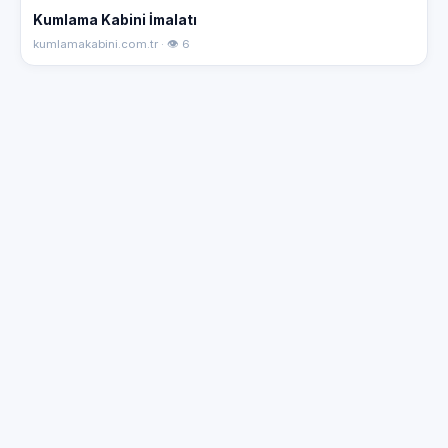
Kumlama Kabini İmalatı
kumlamakabini.com.tr · 👁 6