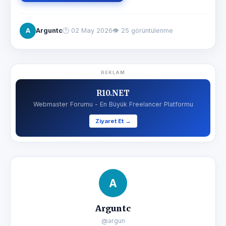
A
Arguntc
🕐
02 May 2026
👁 25 görüntülenme
REKLAM
R10.NET
Webmaster Forumu - En Büyük Freelancer Platformu
Ziyaret Et →
A
Arguntc
@argun