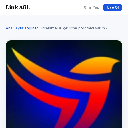
Link AĞI
.
Giriş Yap
Üye Ol
Ana Sayfa
›
argun.tc
›
Ücretsiz PDF çevirme programı var mı?