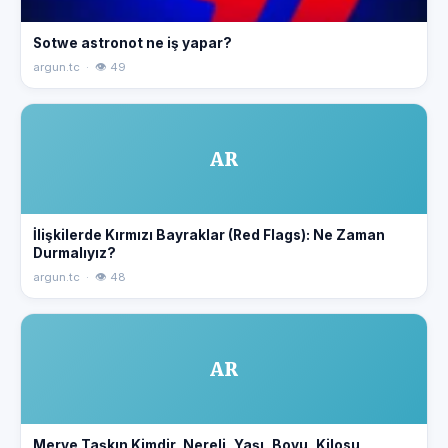
Sotwe astronot ne iş yapar?
argun.tc · 👁 49
AR
İlişkilerde Kırmızı Bayraklar (Red Flags): Ne Zaman
Durmalıyız?
argun.tc · 👁 48
AR
Merve Taşkın Kimdir, Nereli, Yaşı, Boyu, Kilosu,