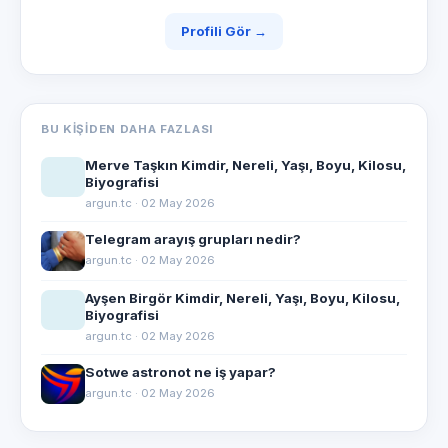
Profili Gör →
BU KIŞIDEN DAHA FAZLASI
Merve Taşkın Kimdir, Nereli, Yaşı, Boyu, Kilosu,
Biyografisi
argun.tc · 02 May 2026
Telegram arayış grupları nedir?
argun.tc · 02 May 2026
Ayşen Birgör Kimdir, Nereli, Yaşı, Boyu, Kilosu,
Biyografisi
argun.tc · 02 May 2026
Sotwe astronot ne iş yapar?
argun.tc · 02 May 2026