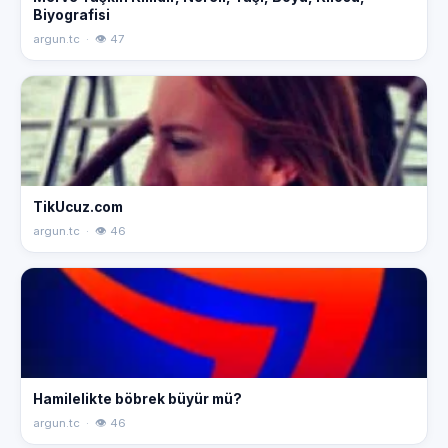
Biyografisi
argun.tc · 👁 47
TikUcuz.com
argun.tc · 👁 46
Hamilelikte böbrek büyür mü?
argun.tc · 👁 46