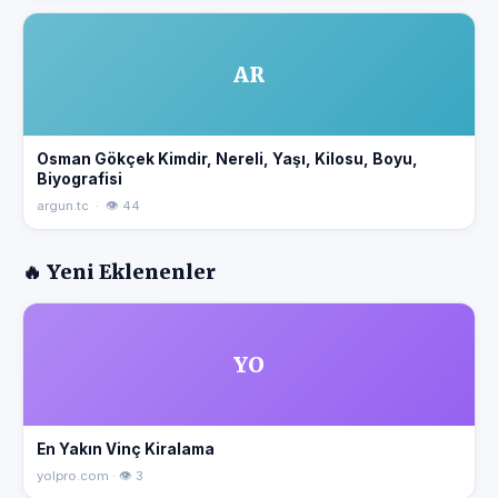
AR
Osman Gökçek Kimdir, Nereli, Yaşı, Kilosu, Boyu,
Biyografisi
argun.tc · 👁 44
🔥 Yeni Eklenenler
YO
En Yakın Vinç Kiralama
yolpro.com · 👁 3