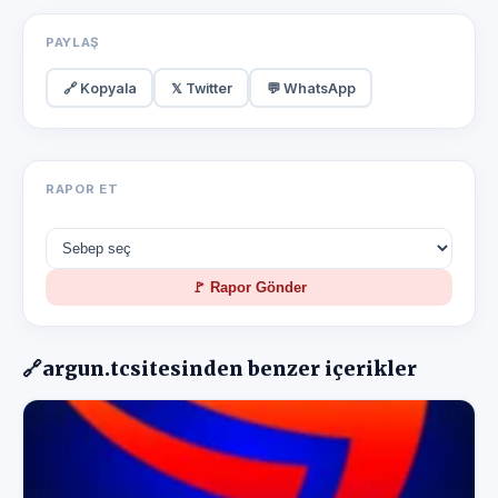
PAYLAŞ
🔗 Kopyala
𝕏 Twitter
💬 WhatsApp
RAPOR ET
🚩 Rapor Gönder
🔗
argun.tc
sitesinden benzer içerikler