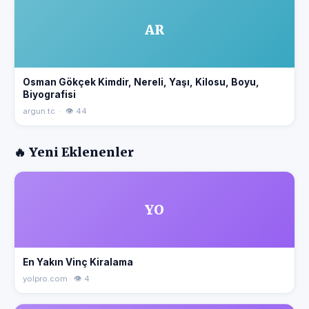
AR
Osman Gökçek Kimdir, Nereli, Yaşı, Kilosu, Boyu,
Biyografisi
argun.tc · 👁 44
🔥 Yeni Eklenenler
YO
En Yakın Vinç Kiralama
yolpro.com · 👁 4