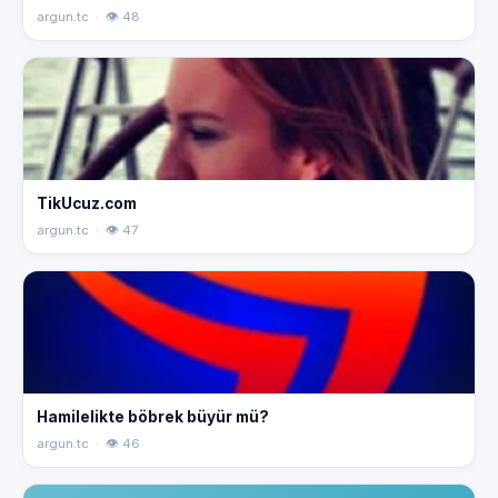
argun.tc · 👁 48
TikUcuz.com
argun.tc · 👁 47
Hamilelikte böbrek büyür mü?
argun.tc · 👁 46