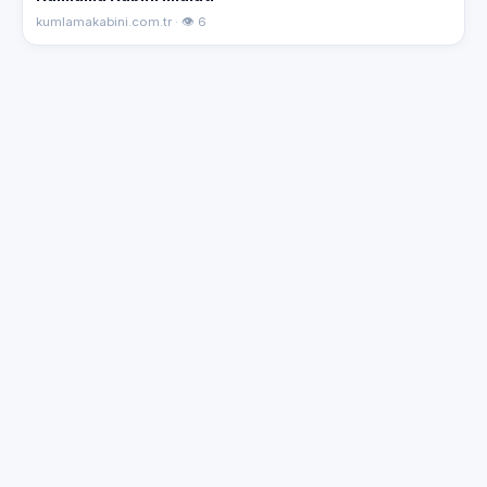
kumlamakabini.com.tr · 👁 6