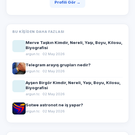
Profili Gör →
BU KIŞIDEN DAHA FAZLASI
Merve Taşkın Kimdir, Nereli, Yaşı, Boyu, Kilosu,
Biyografisi
argun.tc · 02 May 2026
Telegram arayış grupları nedir?
argun.tc · 02 May 2026
Ayşen Birgör Kimdir, Nereli, Yaşı, Boyu, Kilosu,
Biyografisi
argun.tc · 02 May 2026
Sotwe astronot ne iş yapar?
argun.tc · 02 May 2026