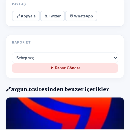
PAYLAŞ
🔗 Kopyala
𝕏 Twitter
💬 WhatsApp
RAPOR ET
🚩 Rapor Gönder
🔗
argun.tc
sitesinden benzer içerikler