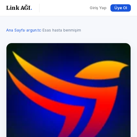
Link AĞI
.
Giriş Yap
Üye Ol
Ana Sayfa
›
argun.tc
›
Esas hasta benmişim