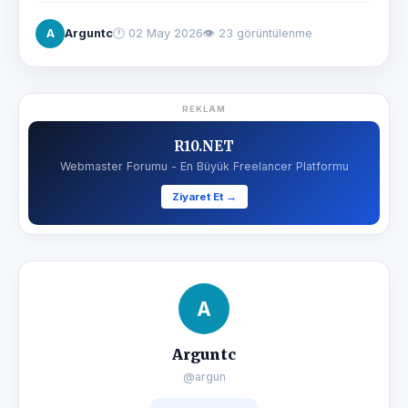
A
Arguntc
🕐
02 May 2026
👁 23 görüntülenme
REKLAM
R10.NET
Webmaster Forumu - En Büyük Freelancer Platformu
Ziyaret Et →
A
Arguntc
@argun