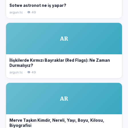
Sotwe astronot ne iş yapar?
argun.tc · 👁 49
AR
İlişkilerde Kırmızı Bayraklar (Red Flags): Ne Zaman
Durmalıyız?
argun.tc · 👁 49
AR
Merve Taşkın Kimdir, Nereli, Yaşı, Boyu, Kilosu,
Biyografisi