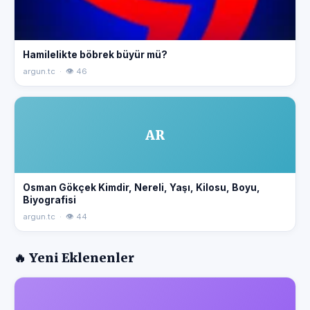
Hamilelikte böbrek büyür mü?
argun.tc · 👁 46
AR
Osman Gökçek Kimdir, Nereli, Yaşı, Kilosu, Boyu,
Biyografisi
argun.tc · 👁 44
🔥 Yeni Eklenenler