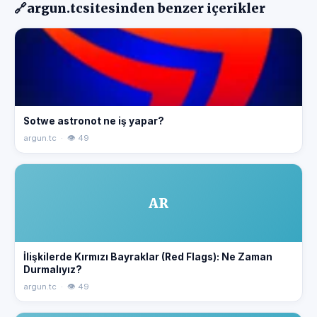
🔗
argun.tc
sitesinden benzer içerikler
Sotwe astronot ne iş yapar?
argun.tc · 👁 49
AR
İlişkilerde Kırmızı Bayraklar (Red Flags): Ne Zaman
Durmalıyız?
argun.tc · 👁 49