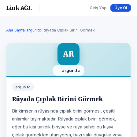
Link AĞI
.
Giriş Yap
Üye Ol
Ana Sayfa
›
argun.tc
›
Rüyada Çıplak Birini Görmek
AR
argun.tc
argun.tc
Rüyada Çıplak Birini Görmek
Bir kimsenin rüyasında çıplak birini görmesi, çeşitli
anlamlar taşımaktadır. Rüyada çıplak birini görmek,
eğer bu kişi tanıdık biriyse ve rüya sahibi bu kişiyi
çıplak görmekten utanıyorsa, bazı saklı duygular veya