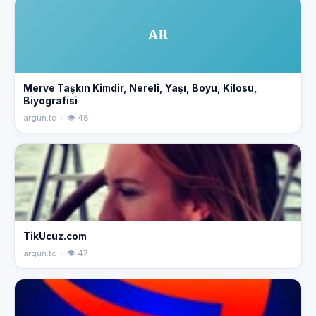
AR
Merve Taşkın Kimdir, Nereli, Yaşı, Boyu, Kilosu,
Biyografisi
argun.tc · 👁 48
TikUcuz.com
argun.tc · 👁 47