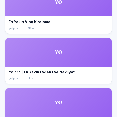
YO
En Yakın Vinç Kiralama
yolpro.com · 👁 4
YO
Yolpro | En Yakın Evden Eve Nakliyat
yolpro.com · 👁 4
YO