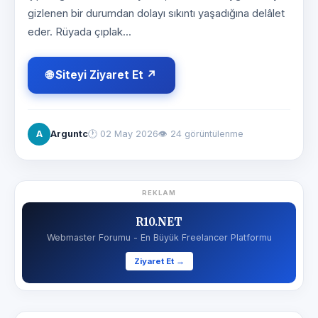
gizlenen bir durumdan dolayı sıkıntı yaşadığına delâlet
eder. Rüyada çıplak...
🌐 Siteyi Ziyaret Et ↗
A
Arguntc
🕐
02 May 2026
👁 24 görüntülenme
REKLAM
R10.NET
Webmaster Forumu - En Büyük Freelancer Platformu
Ziyaret Et →