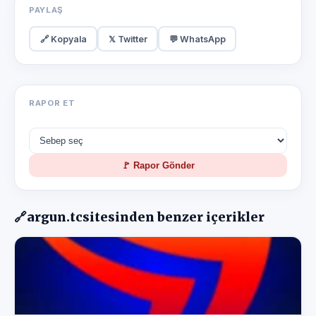
PAYLAŞ
🔗 Kopyala
𝕏 Twitter
💬 WhatsApp
RAPOR ET
🚩 Rapor Gönder
🔗
argun.tc
sitesinden benzer içerikler