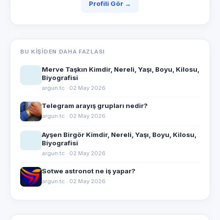
Profili Gör →
BU KIŞIDEN DAHA FAZLASI
Merve Taşkın Kimdir, Nereli, Yaşı, Boyu, Kilosu,
Biyografisi
argun.tc · 02 May 2026
Telegram arayış grupları nedir?
argun.tc · 02 May 2026
Ayşen Birgör Kimdir, Nereli, Yaşı, Boyu, Kilosu,
Biyografisi
argun.tc · 02 May 2026
Sotwe astronot ne iş yapar?
argun.tc · 02 May 2026