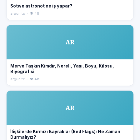
Sotwe astronot ne iş yapar?
argun.tc · 👁 49
AR
Merve Taşkın Kimdir, Nereli, Yaşı, Boyu, Kilosu,
Biyografisi
argun.tc · 👁 48
AR
İlişkilerde Kırmızı Bayraklar (Red Flags): Ne Zaman
Durmalıyız?