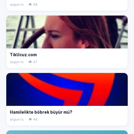
argun.tc · 👁 48
TikUcuz.com
argun.tc · 👁 47
Hamilelikte böbrek büyür mü?
argun.tc · 👁 46