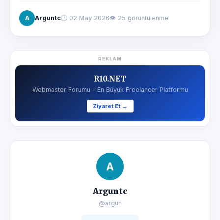
A
Arguntc
🕐
02 May 2026
👁 25 görüntülenme
REKLAM
R10.NET
Webmaster Forumu - En Büyük Freelancer Platformu
Ziyaret Et →
A
Arguntc
@argun