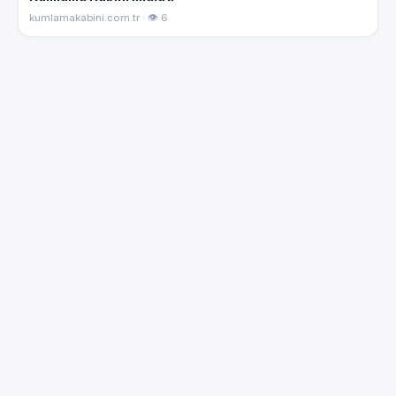
kumlamakabini.com.tr · 👁 6