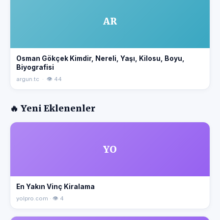
AR
Osman Gökçek Kimdir, Nereli, Yaşı, Kilosu, Boyu,
Biyografisi
argun.tc · 👁 44
🔥 Yeni Eklenenler
YO
En Yakın Vinç Kiralama
yolpro.com · 👁 4