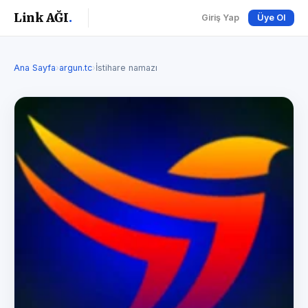
Link AĞI
.
Giriş Yap
Üye Ol
Ana Sayfa
›
argun.tc
›
İstihare namazı