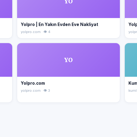
YO
Yolpro | En Yakın Evden Eve Nakliyat
Yolp
yolpro.com · 👁 4
yolpr
YO
Yolpro.com
Kum
yolpro.com · 👁 3
kuml