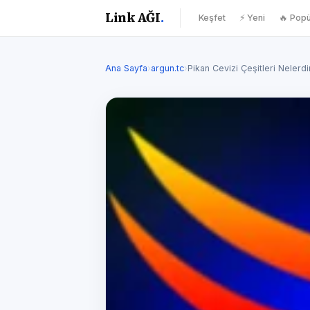
Link AĞI
.
Keşfet
⚡ Yeni
🔥 Popü
Ana Sayfa
›
argun.tc
›
Pikan Cevizi Çeşitleri Nelerdi