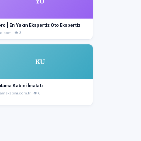
YO
ro | En Yakın Ekspertiz Oto Ekspertiz
o.com · 👁 3
KU
lama Kabini İmalatı
amakabini.com.tr · 👁 6