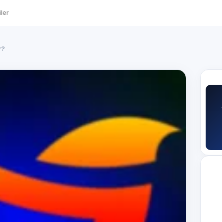
ler
r?