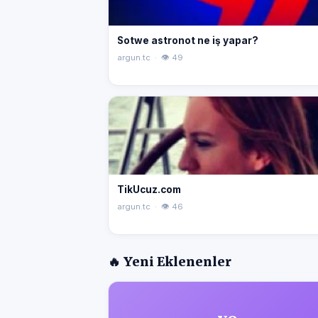
Sotwe astronot ne iş yapar?
argun.tc · 👁 49
TikUcuz.com
argun.tc · 👁 46
🔥 Yeni Eklenenler