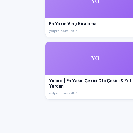
YO
En Yakın Vinç Kiralama
yolpro.com · 👁 4
YO
Yolpro | En Yakın Çekici Oto Çekici & Yol
Yardım
yolpro.com · 👁 4