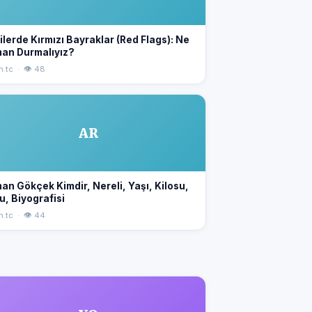
kilerde Kırmızı Bayraklar (Red Flags): Ne
an Durmalıyız?
n.tc · 👁 48
AR
an Gökçek Kimdir, Nereli, Yaşı, Kilosu,
u, Biyografisi
n.tc · 👁 44