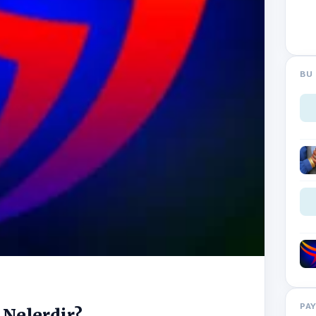
BU 
PA
 Nelerdir?