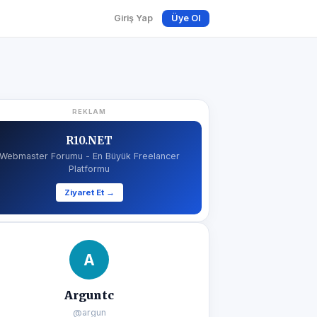
Giriş Yap
Üye Ol
REKLAM
R10.NET
Webmaster Forumu - En Büyük Freelancer
Platformu
Ziyaret Et →
A
Arguntc
@argun