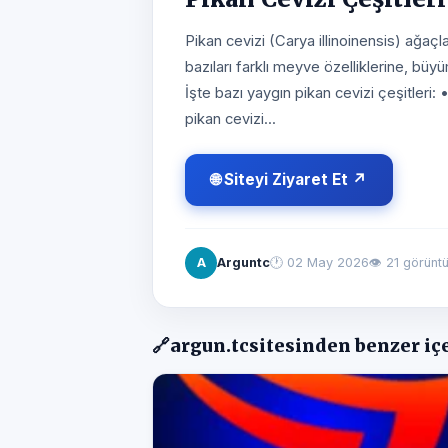
Pikan cevizi (Carya illinoinensis) ağaçlar
bazıları farklı meyve özelliklerine, büy
İşte bazı yaygın pikan cevizi çeşitleri: 
pikan cevizi...
🌐 Siteyi Ziyaret Et ↗
A
Arguntc
🕐
02 May 2026
👁 21 görünt
🔗
argun.tc
sitesinden benzer iç