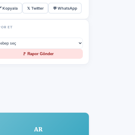
 Kopyala
𝕏 Twitter
💬 WhatsApp
POR ET
🚩 Rapor Gönder
AR