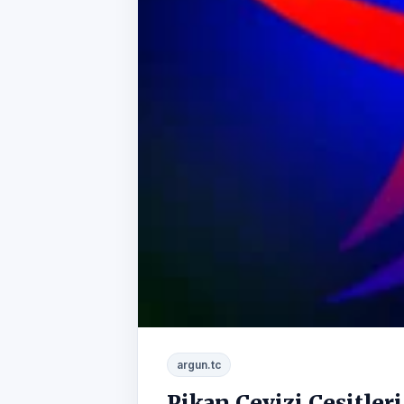
argun.tc
Pikan Cevizi Çeşitleri