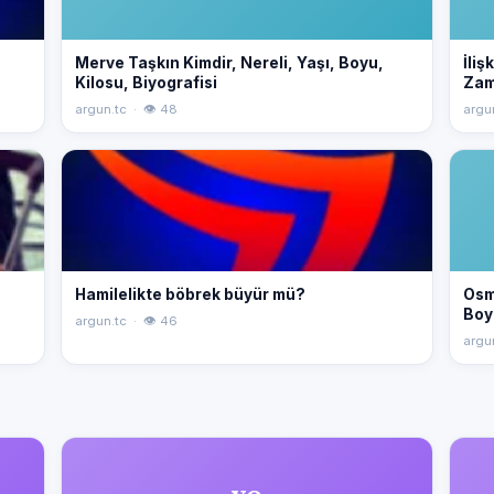
Merve Taşkın Kimdir, Nereli, Yaşı, Boyu,
İliş
Kilosu, Biyografisi
Zam
argun.tc · 👁 48
argu
Hamilelikte böbrek büyür mü?
Osm
Boy
argun.tc · 👁 46
argu