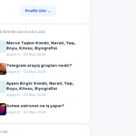
Profili Gör →
KIŞIDEN DAHA FAZLASI
Merve Taşkın Kimdir, Nereli, Yaşı,
Boyu, Kilosu, Biyografisi
argun.tc · 02 May 2026
Telegram arayış grupları nedir?
argun.tc · 02 May 2026
Ayşen Birgör Kimdir, Nereli, Yaşı,
Boyu, Kilosu, Biyografisi
argun.tc · 02 May 2026
Sotwe astronot ne iş yapar?
argun.tc · 02 May 2026
YLAŞ