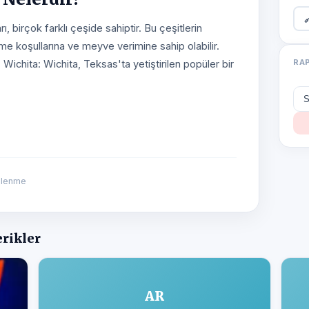

ı, birçok farklı çeşide sahiptir. Bu çeşitlerin
üme koşullarına ve meyve verimine sahip olabilir.
RA
• Wichita: Wichita, Teksas'ta yetiştirilen popüler bir
ülenme
erikler
AR