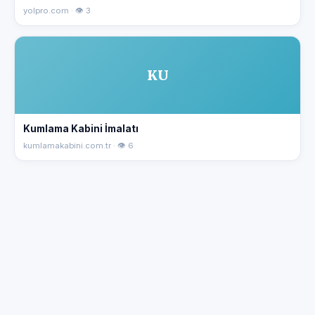
yolpro.com · 👁 3
KU
Kumlama Kabini İmalatı
kumlamakabini.com.tr · 👁 6