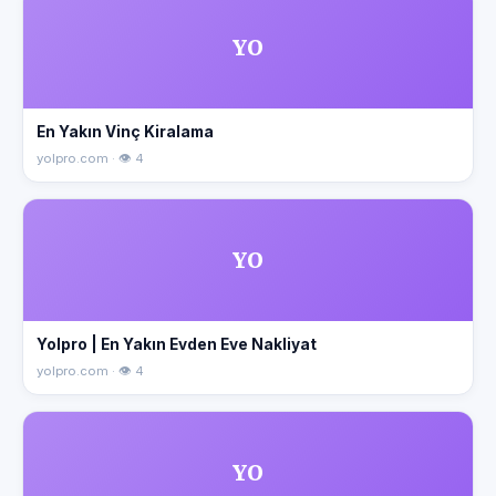
YO
En Yakın Vinç Kiralama
yolpro.com · 👁 4
YO
Yolpro | En Yakın Evden Eve Nakliyat
yolpro.com · 👁 4
YO