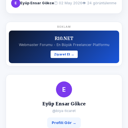
E
Eyüp Ensar Gökce
🕐
02 May 2026
👁 24 görüntülenme
REKLAM
R10.NET
Webmaster Forumu - En Büyük Freelancer Platformu
Ziyaret Et →
E
Eyüp Ensar Gökce
@biya-ticaret
Profili Gör →