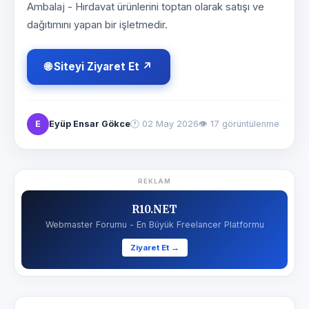
Ambalaj - Hırdavat ürünlerini toptan olarak satışı ve
dağıtımını yapan bir işletmedir.
🌐 Siteyi Ziyaret Et ↗
E
Eyüp Ensar Gökce
🕐
02 May 2026
👁 17 görüntülenme
REKLAM
R10.NET
Webmaster Forumu - En Büyük Freelancer Platformu
Ziyaret Et →