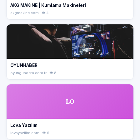
AKG MAKİNE | Kumlama Makineleri
akgmakine.com · 👁 4
OYUNHABER
oyungundem.com.tr · 👁 8
LO
Lova Yazılım
lovayazilim.com · 👁 6