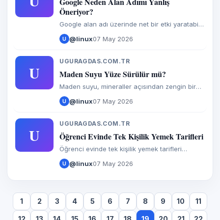
U
Google Neden Alan Adımı Yanlış
Öneriyor?
Google alan adı üzerinde net bir etki yaratabilir
ve zaman zaman bunu mu demek istediniz gibi
@linux
07 May 2026
U
otomatik önerilere yol açabilir.
UGURAGDAS.COM.TR
U
Maden Suyu Yüze Sürülür mü?
Maden suyu, mineraller açısından zengin bir
içecek olmasının yanı sıra cilt bakımında da
@linux
07 May 2026
U
çeşitli faydalar sunabilir. Maden suyu yüze
sürülür mü sorusu, birçok
UGURAGDAS.COM.TR
U
Öğrenci Evinde Tek Kişilik Yemek Tarifleri
Öğrenci evinde tek kişilik yemek tarifleri
arayışı, her yıl binlerce üniversite öğrencisinin
@linux
07 May 2026
U
en çok yaptığı aramalardan biri. Yurt veya evde
tek başına
1
2
3
4
5
6
7
8
9
10
11
12
13
14
15
16
17
18
19
20
21
22