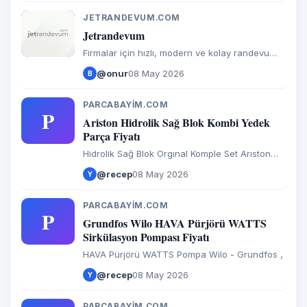
JETRANDEVUM.COM
J
Jetrandevum
Firmalar için hızlı, modern ve kolay randevu
yönetim platformu. Jet hızında randevu alın.
@onur
08 May 2026
B
PARCABAYIM.COM
P
Ariston Hidrolik Sağ Blok Kombi Yedek
Parça Fiyatı
Hidrolik Sağ Blok Orgınal Komple Set Arıston
Alteas Clas One X Genus One X Pıgma Alıxıa
@recep
08 May 2026
Y
(Baypas Kapalı ) ,
PARCABAYIM.COM
P
Grundfos Wilo HAVA Pürjörü WATTS
Sirkülasyon Pompası Fiyatı
HAVA Pürjörü WATTS Pompa Wilo - Grundfos ,
@recep
08 May 2026
Y
PARCABAYIM.COM