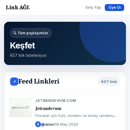
Link AĞI
.
Giriş Yap
Üye Ol
🔍 Tüm paylaşımlar
Keşfet
657 link listeleniyor.
Feed Linkleri
↗
657 link
JETRANDEVUM.COM
J
Jetrandevum
Firmalar için hızlı, modern ve kolay randevu
yönetim platformu. Jet hızında randevu alın.
@onur
08 May 2026
B