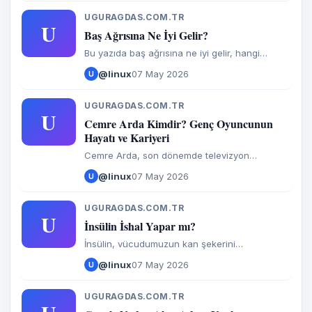
unsurlardan biridir.
UGURAGDAS.COM.TR
U
Baş Ağrısına Ne İyi Gelir?
Bu yazıda baş ağrısına ne iyi gelir, hangi
yöntemlerle ağrının hafifletilebileceği ve dikkat
@linux
07 May 2026
U
edilmesi gereken noktalar SEO uyumlu şekilde
ele alınmaktadır.
UGURAGDAS.COM.TR
U
Cemre Arda Kimdir? Genç Oyuncunun
Hayatı ve Kariyeri
Cemre Arda, son dönemde televizyon
dünyasında dikkat çeken genç oyuncular
@linux
07 May 2026
U
arasında yer almaktadır. Mimar Sinan
Üniversitesi Güzel Sanatlar Fakültesi mezunu
UGURAGDAS.COM.TR
U
İnsülin İshal Yapar mı?
İnsülin, vücudumuzun kan şekerini
düzenlemede önemli bir rol oynayan bir
@linux
07 May 2026
U
hormondur. Diyabet hastaları için insülin
kullanımı, kan şekeri seviyelerini kontrol
UGURAGDAS.COM.TR