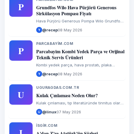
P
Grundfos Wilo Hava Pürjörü Generous
Sirkülasyon Pompası Fiyatı
Hava Pürjörü Generous Pompa Wılo Grundfos
Plastik ,
@recep
08 May 2026
Y
PARCABAYIM.COM
P
Parcabayim Kombi Yedek Parça ve Orijinal
Teknik Servis Ürünleri
Kombi yedek parça, hava prostatı, plaka
eşanjör, genleşme tankı ve tüm teknik servis
@recep
08 May 2026
Y
ürünleri parcabayim.com’da. Uygun fiyat, hızlı
kargo ve orijinal ürün garantisiyle hemen
keşfedin.
UGURAGDAS.COM.TR
U
Kulak Çınlaması Neden Olur?
Kulak çınlaması, tıp literatüründe tinnitus olarak
adlandırılan ve dışarıdan herhangi bir ses
@linux
07 May 2026
U
kaynağı olmadan kulakta duyulan seslerdir. Bu
sesler; uğultu,
ISGIR.COM
I
A'dan Z'ye Atatürk'ün Sözleri