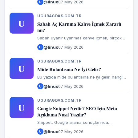
@linux
07 May 2026
U
hatasını ve bu hatanın çözüm yollarını
inceleyeceğiz. WordPress Admin Paneli Beyaz
Sayfa - 404 Hatası Çözümü WordPress
UGURAGDAS.COM.TR
U
sistemlerde çok sık karşılaşılmasa da zaman
Sabah Aç Karnına Kahve İçmek Zararlı
zaman bu beyaz sayfa hatası karşımıza...
mı?
Sabah uyanır uyanmaz kahve içmek, birçok
kişi için güne başlamanın en keyifli yollarından
@linux
07 May 2026
U
biridir. Ancak son yıllarda sıkça sorulan bir
soru var: “Aç karnına
UGURAGDAS.COM.TR
U
Mide Bulantısına Ne İyi Gelir?
Bu yazıda mide bulantısına ne iyi gelir, hangi
yöntemler bulantıyı hafifletir ve dikkat edilmesi
@linux
07 May 2026
U
gereken noktalar nelerdir detaylı şekilde ele
alıyoruz.
UGURAGDAS.COM.TR
U
Google Snippet Nedir? SEO İçin Meta
Açıklama Nasıl Yazılır?
Snippet, Google arama sonuçlarında
kullanıcıların ilk dikkatini çeken ve tıklama
@linux
07 May 2026
U
kararını doğrudan etkileyen en önemli