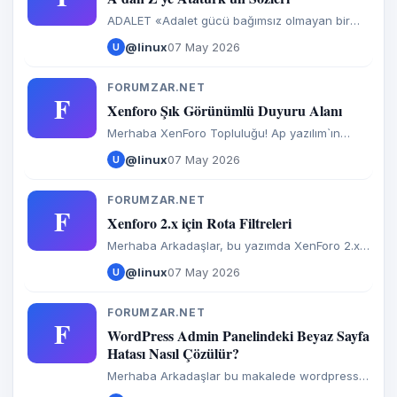
ADALET «Adalet gücü bağımsız olmayan bir
milletin, devlet halinde varlığı kabul olunmaz.»
@linux
07 May 2026
U
1920. «Zamanın değişmesiyle hükümlerin
değişmesi inkâr olunamaz.» Kuralı adlî
politikamızın temelidir. 1922
FORUMZAR.NET
F
Xenforo Şık Görünümlü Duyuru Alanı
Merhaba XenForo Topluluğu! Ap yazılım`ın
paylaşmış olduğu Şık Görünümlü Xenforo
@linux
07 May 2026
U
Duyuru Alanı kodlarını sizinle paylaşmak
istiyorum. Bu güncelleme ile birlikte Xenforo
duyuru alanına bir dizi yenilik ekledik. İşte
FORUMZAR.NET
F
detaylar: Kapatma Butonu Eklendi Artık
Xenforo 2.x için Rota Filtreleri
duyuruları görmek istemeyen üyeler için...
Merhaba Arkadaşlar, bu yazımda XenForo 2.x
sürümü için rota filtrelerini nasıl
@linux
07 May 2026
U
kullanabileceğinizi anlatacağım. Öncelikle rota
filtreleri nedir ve ne işe yarar? Bu ayar
sitenizde Google tarafından index alınmasını
FORUMZAR.NET
F
istemediğiniz yerleri engellemeye yarar.
WordPress Admin Panelindeki Beyaz Sayfa
Örneğin, "yardim/" veya "help/" gibi...
Hatası Nasıl Çözülür?
Merhaba Arkadaşlar bu makalede wordpress
admin panelinde anında gelişen beyaz sayfa