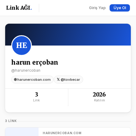
Link AĞI
.
Giriş Yap
Üye Ol
HE
harun erçoban
@harunercoban
🌐 harunercoban.com
𝕏 @tovbecar
3
2026
Link
Katılım
3 LINK
HARUNERCOBAN.COM