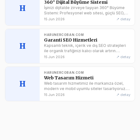
360° Dijital Büyüme Sistemi
H
İşinizi dijitalde zirveye taşıyan 360° Büyüme
Sistemi: Profesyonel web sitesi, güçlü SEO,
sosyal medya yönetimi ve ROİ odaklı reklam
↗ detay
15 Jun 2026
yönetimi
HARUNERCOBAN.COM
Garanti SEO Hizmetleri
H
Kapsamlı teknik, içerik ve dış SEO stratejileri
ile organik trafiğinizi kalıcı olarak artırın.
Ücretsiz SEO analizi için hemen tıklayın!
↗ detay
15 Jun 2026
HARUNERCOBAN.COM
Web Tasarım Hizmeti
H
Web tasarım hizmetimiz ile markanıza özel,
modern ve mobil uyumlu siteler tasarlıyoruz.
SEO uyumlu, hızlı ve kullanıcı dostu çözümlerle
↗ detay
15 Jun 2026