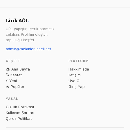
Link AĞI
.
URL yapıştır, içerik otomatik
çekilsin. Profilini oluştur,
topluluğu keşfet.
admin@melanierussell.net
KEŞFET
PLATFORM
🏠 Ana Sayfa
Hakkımızda
🔍 Keşfet
İletişim
⚡ Yeni
Üye Ol
🔥 Popüler
Giriş Yap
YASAL
Gizlilik Politikası
Kullanım Şartları
Çerez Politikası