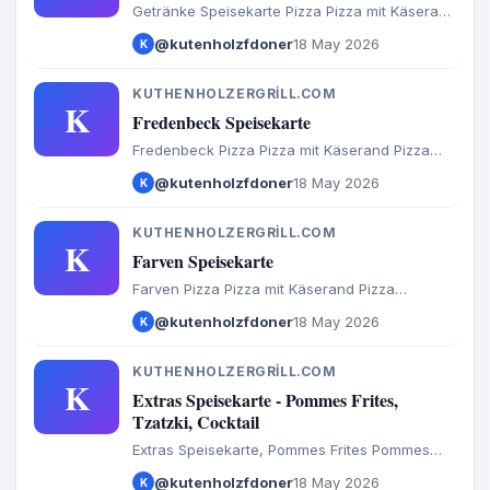
Getränke Speisekarte Pizza Pizza mit Käserand
Pizza Brötchen Calzone Baguette Döner
@kutenholzfdoner
18 May 2026
K
Burger Türkische Spezialitäten Internationales
Aufläufe Salate Extras
KUTHENHOLZERGRILL.COM
K
Fredenbeck Speisekarte
Fredenbeck Pizza Pizza mit Käserand Pizza
Brötchen Calzone Baguette Döner Salate
@kutenholzfdoner
18 May 2026
K
Türkische Spezialitäten Aufläufe
Internationales Burger Extras Getränke
KUTHENHOLZERGRILL.COM
K
Farven Speisekarte
Farven Pizza Pizza mit Käserand Pizza
Brötchen Calzone Baguette Döner Salate
@kutenholzfdoner
18 May 2026
K
Türkische Spezialitäten Aufläufe
Internationales Burger Extras Getränke
KUTHENHOLZERGRILL.COM
K
Extras Speisekarte - Pommes Frites,
Tzatzki, Cocktail
Extras Speisekarte, Pommes Frites Pommes
Frites mit Ketchup oder Mayo Tzatzki Cocktail-
@kutenholzfdoner
18 May 2026
K