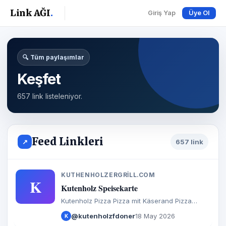
Link AĞI
.
Giriş Yap
Üye Ol
🔍 Tüm paylaşımlar
Keşfet
657 link listeleniyor.
Feed Linkleri
↗
657 link
KUTHENHOLZERGRILL.COM
K
Kutenholz Speisekarte
Kutenholz Pizza Pizza mit Käserand Pizza
Brötchen Calzone Baguette Döner Salate
@kutenholzfdoner
18 May 2026
K
Türkische Spezialitäten Aufläufe