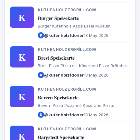
Internationales Burger Extras Getränke
KUTHENHOLZERGRILL.COM
K
Burger Speisekarte
Burger Kutenholz Aspe Essel Mulsum
Sadersdorf Baaste Bredenbeck Brest Byhusen
@kutenholzfdoner
18 May 2026
K
Farven Fredenbeck Malstedt Wedel Bargstedt
Bevern Hesedorf Hagenah Ohrel Schwinge
KUTHENHOLZERGRILL.COM
K
Brest Speisekarte
Brest Pizza Pizza mit Käserand Pizza Brötchen
Calzone Baguette Döner Salate Türkische
@kutenholzfdoner
18 May 2026
K
Spezialitäten Aufläufe Internationales Burger
Extras Getränke
KUTHENHOLZERGRILL.COM
K
Bevern Speisekarte
Bevern Pizza Pizza mit Käserand Pizza
Brötchen Calzone Baguette Döner Salate
@kutenholzfdoner
18 May 2026
K
Türkische Spezialitäten Aufläufe
Internationales Burger Extras Getränke
KUTHENHOLZERGRILL.COM
K
Bargstedt Speisekarte