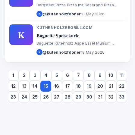
Bargstedt Pizza Pizza mit Käserand Pizza
Brötchen Calzone Baguette Döner Salate
@kutenholzfdoner
18 May 2026
K
Türkische Spezialitäten Aufläufe
Internationales Burger Extras Getränke
KUTHENHOLZERGRILL.COM
K
Baguette Speisekarte
Baguette Kutenholz Aspe Essel Mulsum
Sadersdorf Baaste Bredenbeck Brest Byhusen
@kutenholzfdoner
18 May 2026
K
Farven Fredenbeck Malstedt Wedel Bargstedt
Bevern Hesedorf Hagenah Ohrel Schwinge
1
2
3
4
5
6
7
8
9
10
11
12
13
14
15
16
17
18
19
20
21
22
23
24
25
26
27
28
29
30
31
32
33