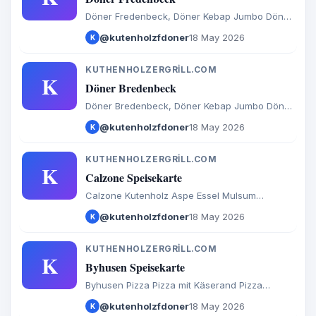
Döner Fredenbeck, Döner Kebap Jumbo Döner
Döner Kebap (Käse) Döner Box Dürüm in
@kutenholzfdoner
18 May 2026
K
hausgemachtem Brot Hähnchen Döner
Dönerteller Kinder Dönerteller Hähnchen
Dönerteller
KUTHENHOLZERGRILL.COM
K
Döner Bredenbeck
Döner Bredenbeck, Döner Kebap Jumbo Döner
Döner Kebap (Käse) Döner Box Dürüm in
@kutenholzfdoner
18 May 2026
K
hausgemachtem Brot Hähnchen Döner
Dönerteller Kinder Dönerteller Hähnchen
Dönerteller
KUTHENHOLZERGRILL.COM
K
Calzone Speisekarte
Calzone Kutenholz Aspe Essel Mulsum
Sadersdorf Baaste Bredenbeck Brest Byhusen
@kutenholzfdoner
18 May 2026
K
Farven Fredenbeck Malstedt Wedel Bargstedt
Bevern Hesedorf Hagenah Ohrel Schwinge
KUTHENHOLZERGRILL.COM
K
Byhusen Speisekarte
Byhusen Pizza Pizza mit Käserand Pizza
Brötchen Calzone Baguette Döner Salate
@kutenholzfdoner
18 May 2026
K
Türkische Spezialitäten Aufläufe