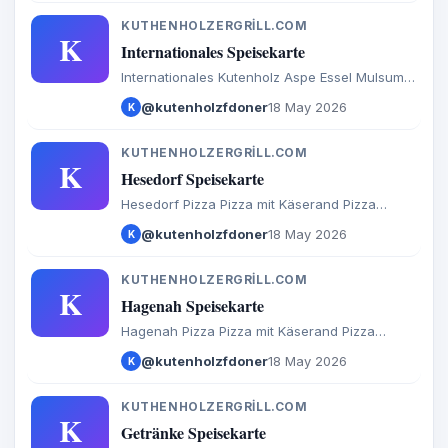
Internationales Burger Extras Getränke
KUTHENHOLZERGRILL.COM
K
Internationales Speisekarte
Internationales Kutenholz Aspe Essel Mulsum
Sadersdorf Baaste Bredenbeck Brest Byhusen
@kutenholzfdoner
18 May 2026
K
Farven Fredenbeck Malstedt Wedel Bargstedt
Bevern Hesedorf Hagenah Ohrel Schwinge
KUTHENHOLZERGRILL.COM
K
Hesedorf Speisekarte
Hesedorf Pizza Pizza mit Käserand Pizza
Brötchen Calzone Baguette Döner Salate
@kutenholzfdoner
18 May 2026
K
Türkische Spezialitäten Aufläufe
Internationales Burger Extras Getränke
KUTHENHOLZERGRILL.COM
K
Hagenah Speisekarte
Hagenah Pizza Pizza mit Käserand Pizza
Brötchen Calzone Baguette Döner Salate
@kutenholzfdoner
18 May 2026
K
Türkische Spezialitäten Aufläufe
Internationales Burger Extras Getränke
KUTHENHOLZERGRILL.COM
K
Getränke Speisekarte