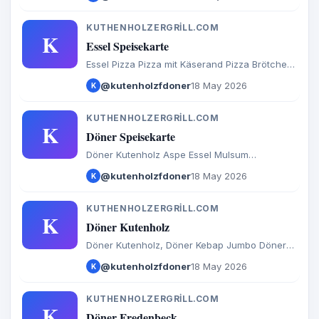
Sauce Knoblauch-Sauce Scharfe Sauce
Spezial Sauce 6 Kleine Brote
KUTHENHOLZERGRILL.COM
K
Essel Speisekarte
Essel Pizza Pizza mit Käserand Pizza Brötchen
Calzone Baguette Döner Salate Türkische
@kutenholzfdoner
18 May 2026
K
Spezialitäten Aufläufe Internationales Burger
Extras Getränke
KUTHENHOLZERGRILL.COM
K
Döner Speisekarte
Döner Kutenholz Aspe Essel Mulsum
Sadersdorf Baaste Bredenbeck Brest Byhusen
@kutenholzfdoner
18 May 2026
K
Farven Fredenbeck Malstedt Wedel Bargstedt
Bevern Hesedorf Hagenah Ohrel Schwinge
KUTHENHOLZERGRILL.COM
K
Döner Kutenholz
Döner Kutenholz, Döner Kebap Jumbo Döner
Döner Kebap (Käse) Döner Box Dürüm in
@kutenholzfdoner
18 May 2026
K
hausgemachtem Brot Hähnchen Döner
Dönerteller Kinder Dönerteller Hähnchen
Dönerteller
KUTHENHOLZERGRILL.COM
K
Döner Fredenbeck