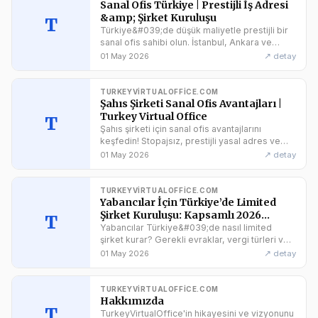
Sanal Ofis Türkiye | Prestijli İş Adresi
&amp; Şirket Kuruluşu
T
Türkiye&#039;de düşük maliyetle prestijli bir
sanal ofis sahibi olun. İstanbul, Ankara ve
İzmir&#039;de yasal adres, posta yönetimi ve
↗ detay
01 May 2026
şirket kurulum desteği. Hemen teklif alın!
TURKEYVIRTUALOFFICE.COM
Şahıs Şirketi Sanal Ofis Avantajları |
Turkey Virtual Office
T
Şahıs şirketi için sanal ofis avantajlarını
keşfedin! Stopajsız, prestijli yasal adres ve
Akıllı Müşteri Paneli ile işinizi Turkey Virtual
↗ detay
01 May 2026
Office üzerinden yönetin.
TURKEYVIRTUALOFFICE.COM
Yabancılar İçin Türkiye’de Limited
Şirket Kuruluşu: Kapsamlı 2026
T
Kılavuzu
Yabancılar Türkiye&#039;de nasıl limited
şirket kurar? Gerekli evraklar, vergi türleri ve
maliyet avantajlı İstanbul &amp; İzmir sanal ofis
↗ detay
01 May 2026
çözümleri hakkında her şey bu rehberde!
TURKEYVIRTUALOFFICE.COM
Hakkımızda
T
TurkeyVirtualOffice'in hikayesini ve vizyonunu