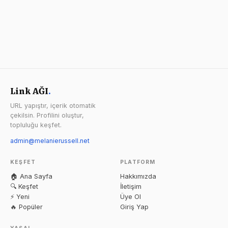
Link AĞI
.
URL yapıştır, içerik otomatik
çekilsin. Profilini oluştur,
topluluğu keşfet.
admin@melanierussell.net
KEŞFET
PLATFORM
🏠 Ana Sayfa
Hakkımızda
🔍 Keşfet
İletişim
⚡ Yeni
Üye Ol
🔥 Popüler
Giriş Yap