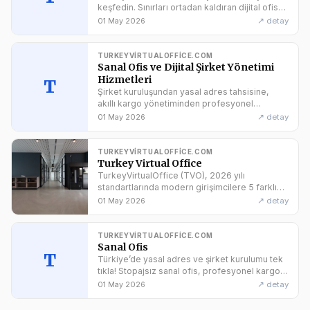
keşfedin. Sınırları ortadan kaldıran dijital ofis
ekosistemimizle tanışın.
↗ detay
01 May 2026
TURKEYVIRTUALOFFICE.COM
Sanal Ofis ve Dijital Şirket Yönetimi
Hizmetleri
T
Şirket kuruluşundan yasal adres tahsisine,
akıllı kargo yönetiminden profesyonel
sekreteryaya kadar tüm iş süreçlerinizi
↗ detay
01 May 2026
TurkeyVirtualOffice ile tek panelden yönetin.
TURKEYVIRTUALOFFICE.COM
Turkey Virtual Office
TurkeyVirtualOffice (TVO), 2026 yılı
standartlarında modern girişimcilere 5 farklı
dilde prestijli yasal adres, şirket kuruluşu
↗ detay
01 May 2026
danışmanlığı ve sanal ofis çözümleri sunar.
Stopajsız, masrafsız ve prestijli bir başlangıç
için doğru adrestesiniz.
TURKEYVIRTUALOFFICE.COM
Sanal Ofis
T
Türkiye’de yasal adres ve şirket kurulumu tek
tıkla! Stopajsız sanal ofis, profesyonel kargo
yönetimi ve prestijli lokasyonlarla işinizi her
↗ detay
01 May 2026
yerden yönetin.