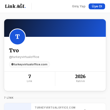
Link AĞI
.
Giriş Yap
Üye Ol
T
Tvo
@turkeyvirtualoffice
🌐 turkeyvirtualoffice.com
7
2026
Link
Katılım
7 LINK
TURKEYVIRTUALOFFICE.COM