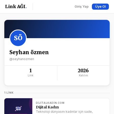
Link AĞI
.
Giriş Yap
Üye Ol
SÖ
Seyhan özmen
@seyhanozmen
1
2026
Link
Katılım
1 LINK
DIJITALKADIN.COM
Dijital Kadın
Teknoloji dünyasını kadınlar için sade,