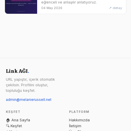
eğlenceli ve anlaşılır anlatıyoruz.
↗ detay
04 May 2026
Link AĞI
.
URL yapıştır, içerik otomatik
çekilsin. Profilini oluştur,
topluluğu keşfet.
admin@melanierussell.net
KEŞFET
PLATFORM
🏠 Ana Sayfa
Hakkımızda
🔍 Keşfet
İletişim