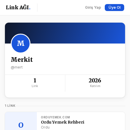
Link AĞI
.
Giriş Yap
Üye Ol
M
Merkit
@mert
1
2026
Link
Katılım
1 LINK
ORDUYEMEK.COM
Ordu Yemek Rehberi
O
Ordu