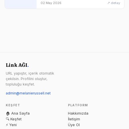
↗ detay
02 May 2026
Link AĞI
.
URL yapıştır, içerik otomatik
çekilsin. Profilini oluştur,
topluluğu keşfet.
admin@melanierussell.net
KEŞFET
PLATFORM
🏠 Ana Sayfa
Hakkımızda
🔍 Keşfet
İletişim
⚡ Yeni
Üye Ol