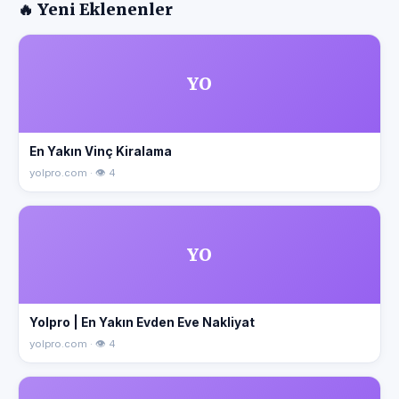
🔥 Yeni Eklenenler
YO
En Yakın Vinç Kiralama
yolpro.com · 👁 4
YO
Yolpro | En Yakın Evden Eve Nakliyat
yolpro.com · 👁 4