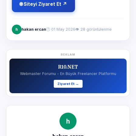
🌐 Siteyi Ziyaret Et ↗
h
hakan ercan
🕐
01 May 2026
👁 28 görüntülenme
REKLAM
R10.NET
Webmaster Forumu - En Büyük Freelancer Platformu
Ziyaret Et →
h