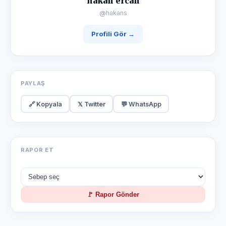
hakan ercan
@hakans
Profili Gör →
PAYLAŞ
🔗 Kopyala
𝕏 Twitter
💬 WhatsApp
RAPOR ET
🚩 Rapor Gönder