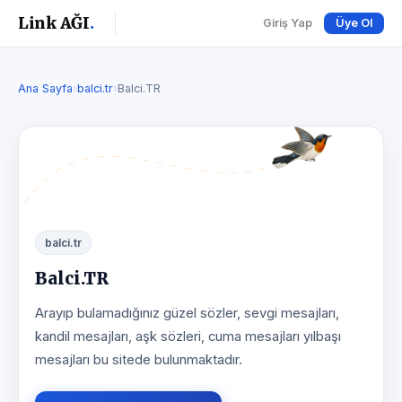
Link AĞI
.
Giriş Yap
Üye Ol
Ana Sayfa
›
balci.tr
›
Balci.TR
balci.tr
Balci.TR
Arayıp bulamadığınız güzel sözler, sevgi mesajları,
kandil mesajları, aşk sözleri, cuma mesajları yılbaşı
mesajları bu sitede bulunmaktadır.