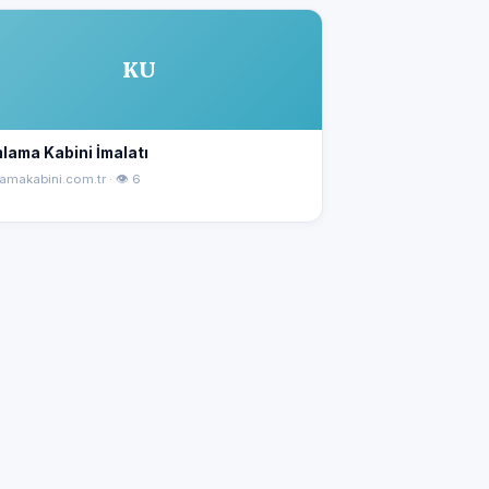
KU
lama Kabini İmalatı
amakabini.com.tr · 👁 6