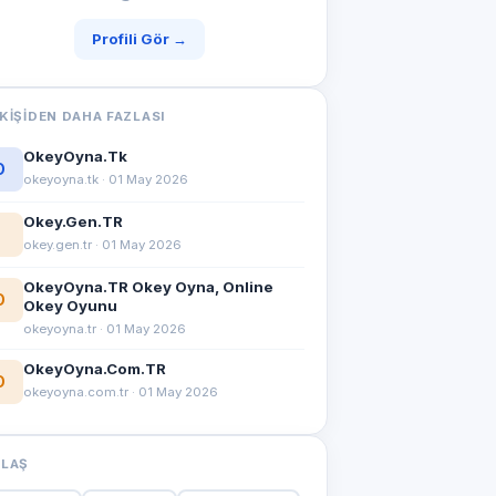
Profili Gör →
KIŞIDEN DAHA FAZLASI
OkeyOyna.Tk
O
okeyoyna.tk · 01 May 2026
Okey.Gen.TR
okey.gen.tr · 01 May 2026
OkeyOyna.TR Okey Oyna, Online
O
Okey Oyunu
okeyoyna.tr · 01 May 2026
OkeyOyna.Com.TR
O
okeyoyna.com.tr · 01 May 2026
YLAŞ