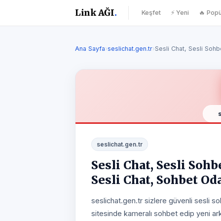
Link AĞI
.
Keşfet
⚡ Yeni
🔥 Popü
Ana Sayfa
›
seslichat.gen.tr
›
Sesli Chat, Sesli Soh
seslichat.gen.tr
Sesli Chat, Sesli Soh
Sesli Chat, Sohbet Oda
seslichat.gen.tr sizlere güvenli sesli s
sitesinde kameralı sohbet edip yeni ark