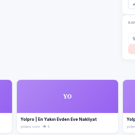

RA
YO
Yolpro | En Yakın Evden Eve Nakliyat
Yolp
yolpro.com · 👁 4
yolpr