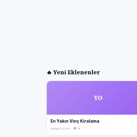
🔥 Yeni Eklenenler
YO
En Yakın Vinç Kiralama
yolpro.com · 👁 4