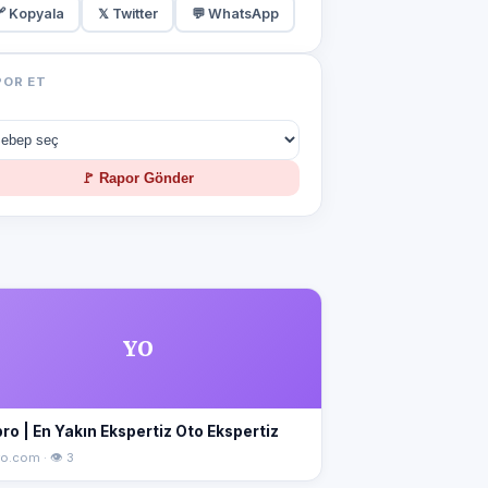
 Kopyala
𝕏 Twitter
💬 WhatsApp
POR ET
🚩 Rapor Gönder
YO
ro | En Yakın Ekspertiz Oto Ekspertiz
o.com · 👁 3