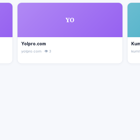
YO
Yolpro.com
Kum
yolpro.com · 👁 3
kuml