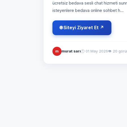
ücretsiz bedava sesli chat hizmeti sunm
isteyenlere bedava online sohbet h…
🌐 Siteyi Ziyaret Et ↗
m
murat sarı
🕐
01 May 2026
👁 20 görü