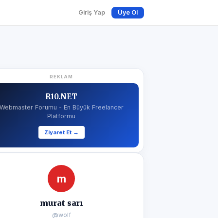
Giriş Yap
Üye Ol
REKLAM
R10.NET
Webmaster Forumu - En Büyük Freelancer
Platformu
Ziyaret Et →
m
murat sarı
@wolf