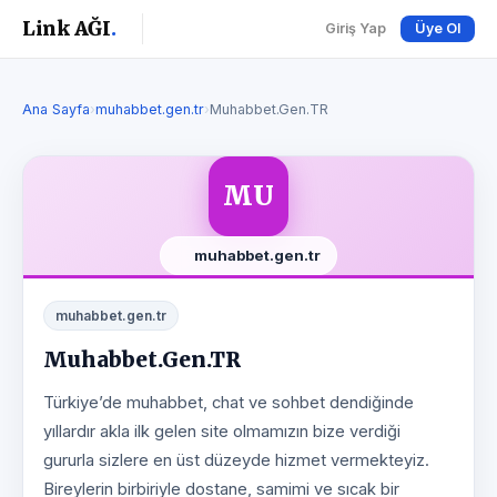
Link AĞI
.
Giriş Yap
Üye Ol
Ana Sayfa
›
muhabbet.gen.tr
›
Muhabbet.Gen.TR
MU
muhabbet.gen.tr
muhabbet.gen.tr
Muhabbet.Gen.TR
Türkiye’de muhabbet, chat ve sohbet dendiğinde
yıllardır akla ilk gelen site olmamızın bize verdiği
gururla sizlere en üst düzeyde hizmet vermekteyiz.
Bireylerin birbiriyle dostane, samimi ve sıcak bir