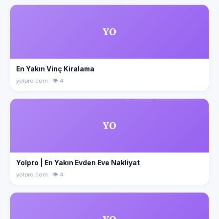
YO
En Yakın Vinç Kiralama
yolpro.com · 👁 4
YO
Yolpro | En Yakın Evden Eve Nakliyat
yolpro.com · 👁 4