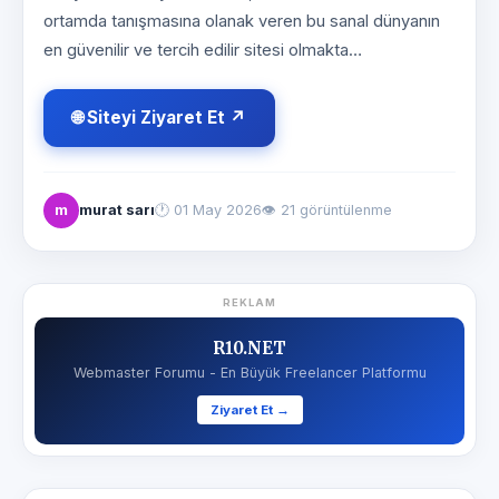
ortamda tanışmasına olanak veren bu sanal dünyanın
en güvenilir ve tercih edilir sitesi olmakta…
🌐 Siteyi Ziyaret Et ↗
m
murat sarı
🕐
01 May 2026
👁 21 görüntülenme
REKLAM
R10.NET
Webmaster Forumu - En Büyük Freelancer Platformu
Ziyaret Et →