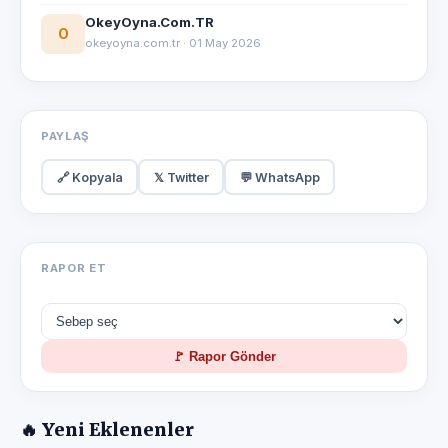
OkeyOyna.Com.TR
O
okeyoyna.com.tr · 01 May 2026
PAYLAŞ
🔗 Kopyala
𝕏 Twitter
💬 WhatsApp
RAPOR ET
🚩 Rapor Gönder
🔥 Yeni Eklenenler