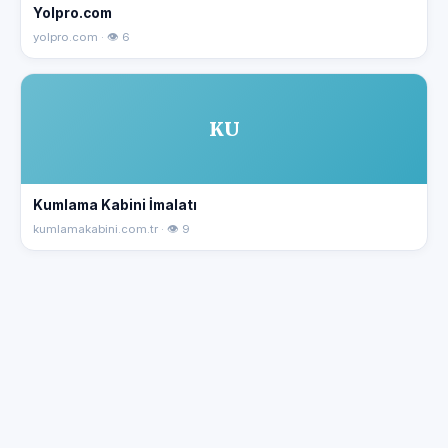
Yolpro.com
yolpro.com · 👁 6
KU
Kumlama Kabini İmalatı
kumlamakabini.com.tr · 👁 9