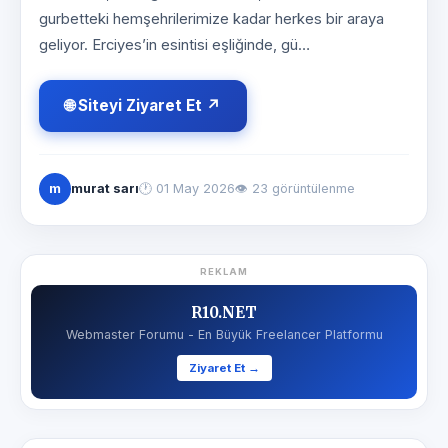
gurbetteki hemşehrilerimize kadar herkes bir araya
geliyor. Erciyes’in esintisi eşliğinde, gü…
🌐 Siteyi Ziyaret Et ↗
m
murat sarı
🕐
01 May 2026
👁 23 görüntülenme
REKLAM
R10.NET
Webmaster Forumu - En Büyük Freelancer Platformu
Ziyaret Et →