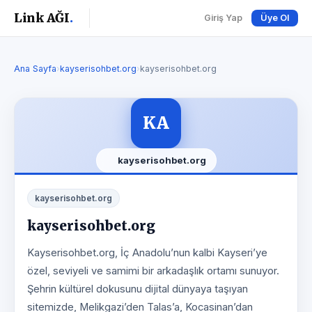
Link AĞI
.
Giriş Yap
Üye Ol
Ana Sayfa
›
kayserisohbet.org
›
kayserisohbet.org
KA
kayserisohbet.org
kayserisohbet.org
kayserisohbet.org
Kayserisohbet.org, İç Anadolu’nun kalbi Kayseri’ye
özel, seviyeli ve samimi bir arkadaşlık ortamı sunuyor.
Şehrin kültürel dokusunu dijital dünyaya taşıyan
sitemizde, Melikgazi’den Talas’a, Kocasinan’dan