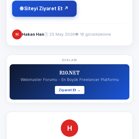
🌐 Siteyi Ziyaret Et ↗
H
Hakan Han
🕐
25 May 2026
👁 18 görüntülenme
REKLAM
R10.NET
Webmaster Forumu - En Büyük Freelancer Platformu
Ziyaret Et →
H