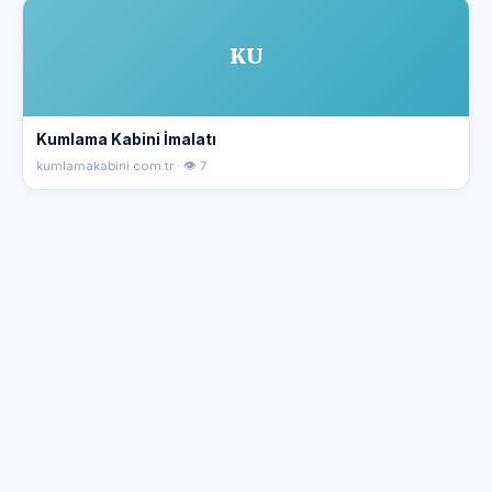
KU
Kumlama Kabini İmalatı
kumlamakabini.com.tr · 👁 7