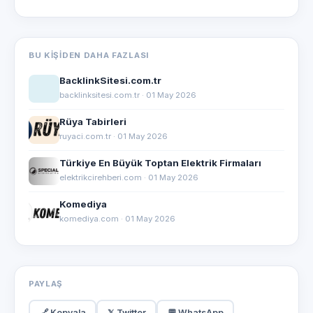
BU KIŞIDEN DAHA FAZLASI
BacklinkSitesi.com.tr
backlinksitesi.com.tr · 01 May 2026
Rüya Tabirleri
ruyaci.com.tr · 01 May 2026
Türkiye En Büyük Toptan Elektrik Firmaları
elektrikcirehberi.com · 01 May 2026
Komediya
komediya.com · 01 May 2026
PAYLAŞ
🔗 Kopyala
𝕏 Twitter
💬 WhatsApp