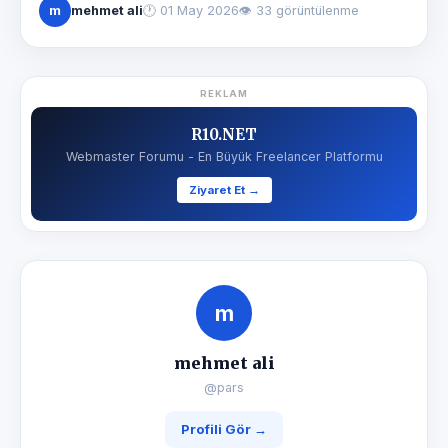
m
mehmet ali
🕐
01 May 2026
👁 33 görüntülenme
REKLAM
R10.NET
Webmaster Forumu - En Büyük Freelancer Platformu
Ziyaret Et →
m
mehmet ali
@pars
Profili Gör →