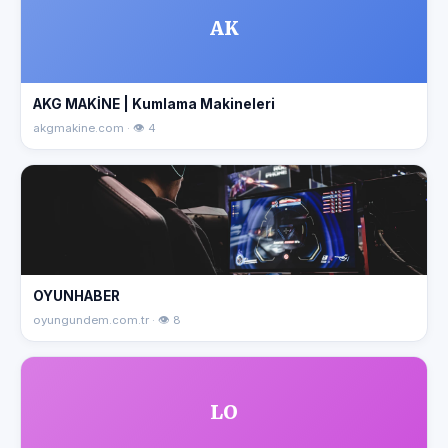
AK
AKG MAKİNE | Kumlama Makineleri
akgmakine.com · 👁 4
OYUNHABER
oyungundem.com.tr · 👁 8
LO