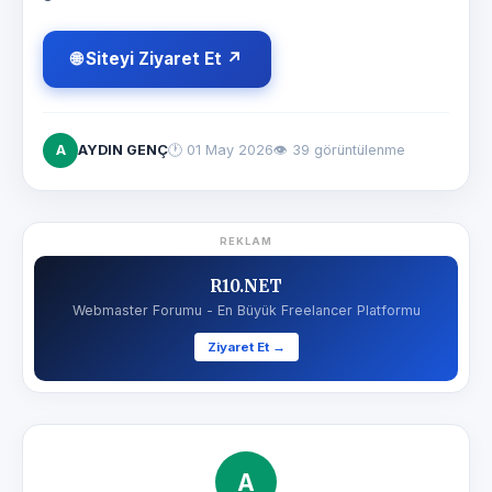
🌐 Siteyi Ziyaret Et ↗
A
AYDIN GENÇ
🕐
01 May 2026
👁 39 görüntülenme
REKLAM
R10.NET
Webmaster Forumu - En Büyük Freelancer Platformu
Ziyaret Et →
A