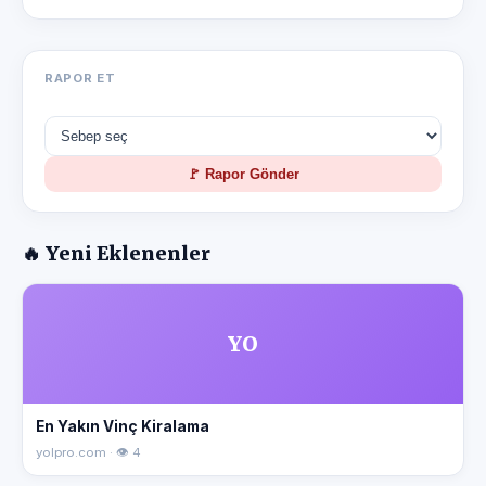
RAPOR ET
🚩 Rapor Gönder
🔥 Yeni Eklenenler
YO
En Yakın Vinç Kiralama
yolpro.com · 👁 4