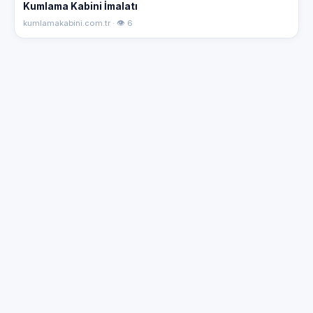
Kumlama Kabini İmalatı
kumlamakabini.com.tr · 👁 6