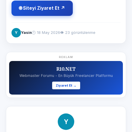
🌐 Siteyi Ziyaret Et ↗
Y
Yasin
🕐
18 May 2026
👁 23 görüntülenme
REKLAM
R10.NET
Webmaster Forumu - En Büyük Freelancer Platformu
Ziyaret Et →
Y