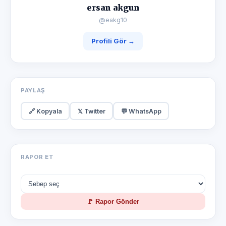
ersan akgun
@eakg10
Profili Gör →
PAYLAŞ
🔗 Kopyala
𝕏 Twitter
💬 WhatsApp
RAPOR ET
🚩 Rapor Gönder