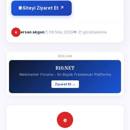
🌐 Siteyi Ziyaret Et ↗
e
ersan akgun
🕐
08 May 2026
👁 21 görüntülenme
REKLAM
R10.NET
Webmaster Forumu - En Büyük Freelancer Platformu
Ziyaret Et →
e