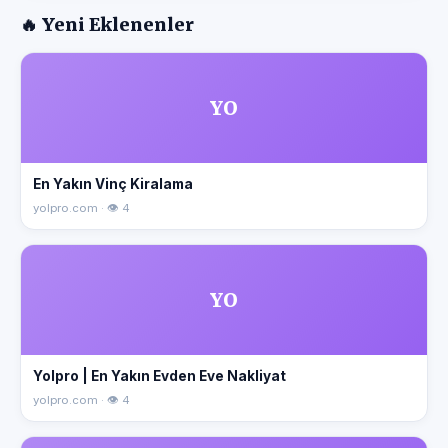
🔥 Yeni Eklenenler
YO
En Yakın Vinç Kiralama
yolpro.com · 👁 4
YO
Yolpro | En Yakın Evden Eve Nakliyat
yolpro.com · 👁 4