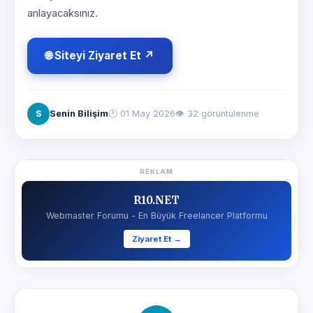
anlayacaksınız.
🌐 Siteyi Ziyaret Et ↗
S
Senin Bilişim
🕐
01 May 2026
👁 32 görüntülenme
REKLAM
R10.NET
Webmaster Forumu - En Büyük Freelancer Platformu
Ziyaret Et →