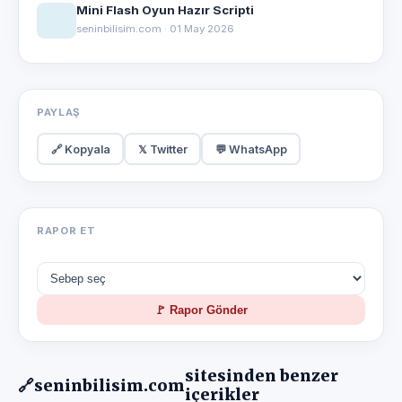
Mini Flash Oyun Hazır Scripti
seninbilisim.com · 01 May 2026
PAYLAŞ
🔗 Kopyala
𝕏 Twitter
💬 WhatsApp
RAPOR ET
🚩 Rapor Gönder
sitesinden benzer
🔗
seninbilisim.com
içerikler