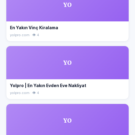
YO
En Yakın Vinç Kiralama
yolpro.com · 👁 4
YO
Yolpro | En Yakın Evden Eve Nakliyat
yolpro.com · 👁 4
YO