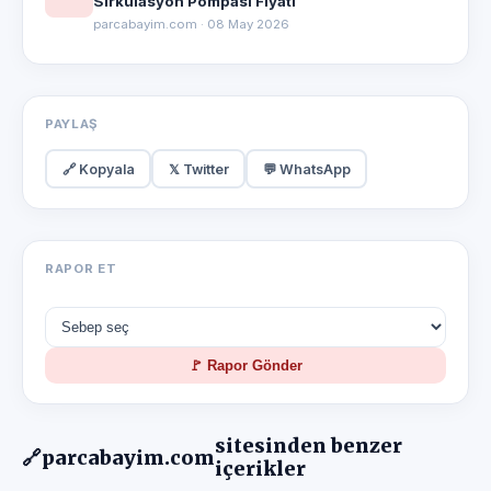
Sirkülasyon Pompası Fiyatı
parcabayim.com · 08 May 2026
PAYLAŞ
🔗 Kopyala
𝕏 Twitter
💬 WhatsApp
RAPOR ET
🚩 Rapor Gönder
sitesinden benzer
🔗
parcabayim.com
içerikler