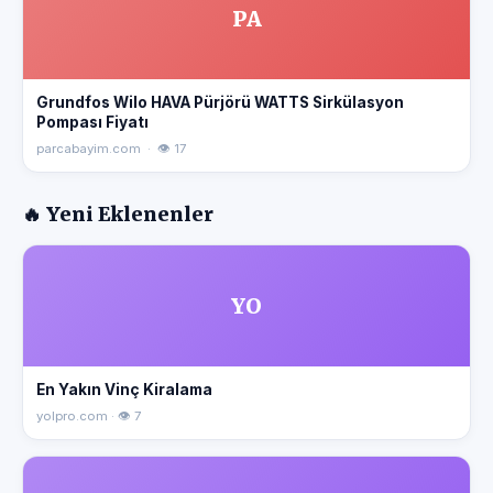
PA
Grundfos Wilo HAVA Pürjörü WATTS Sirkülasyon
Pompası Fiyatı
parcabayim.com · 👁 17
🔥 Yeni Eklenenler
YO
En Yakın Vinç Kiralama
yolpro.com · 👁 7