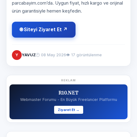
parcabayim.com’da. Uygun fiyat, hızlı kargo ve orijinal
ürün garantisiyle hemen keşfedin.
🌐 Siteyi Ziyaret Et ↗
Y
YAVUZ
🕐
08 May 2026
👁 17 görüntülenme
REKLAM
R10.NET
Webmaster Forumu - En Büyük Freelancer Platformu
Ziyaret Et →