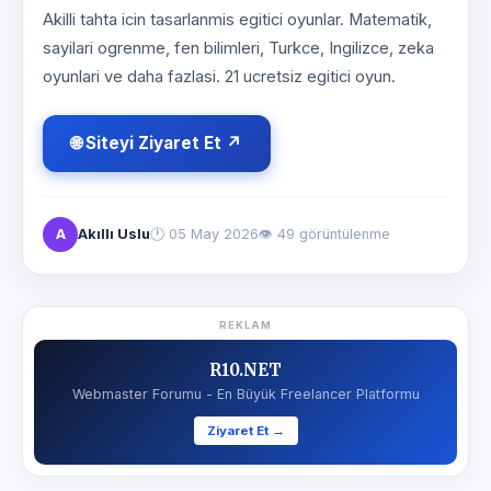
Akilli tahta icin tasarlanmis egitici oyunlar. Matematik,
sayilari ogrenme, fen bilimleri, Turkce, Ingilizce, zeka
oyunlari ve daha fazlasi. 21 ucretsiz egitici oyun.
🌐 Siteyi Ziyaret Et ↗
A
Akıllı Uslu
🕐
05 May 2026
👁 49 görüntülenme
REKLAM
R10.NET
Webmaster Forumu - En Büyük Freelancer Platformu
Ziyaret Et →