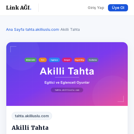
Link AĞI
.
Giriş Yap
Üye Ol
Ana Sayfa
›
tahta.akilliuslu.com
›
Akilli Tahta
tahta.akilliuslu.com
Akilli Tahta