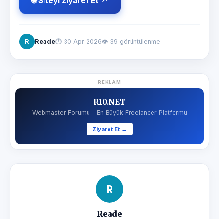
🌐 Siteyi Ziyaret Et ↗
R
Reade
🕐
30 Apr 2026
👁 39 görüntülenme
REKLAM
R10.NET
Webmaster Forumu - En Büyük Freelancer Platformu
Ziyaret Et →
R
Reade