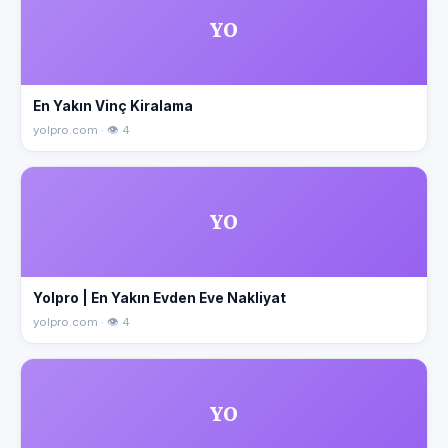
YO
En Yakın Vinç Kiralama
yolpro.com · 👁 4
YO
Yolpro | En Yakın Evden Eve Nakliyat
yolpro.com · 👁 4
YO