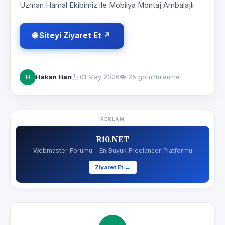
Uzman Hamal Ekibimiz ile Mobilya Montaj Ambalajlı
🌐 Siteyi Ziyaret Et ↗
H
Hakan Han
🕐
01 May 2026
👁 25 görüntülenme
REKLAM
R10.NET
Webmaster Forumu - En Büyük Freelancer Platformu
Ziyaret Et →