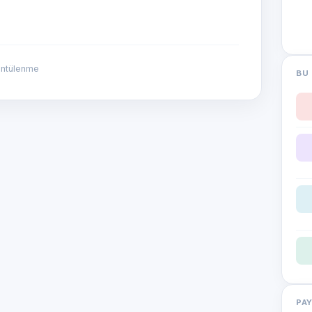
üntülenme
BU 
PA