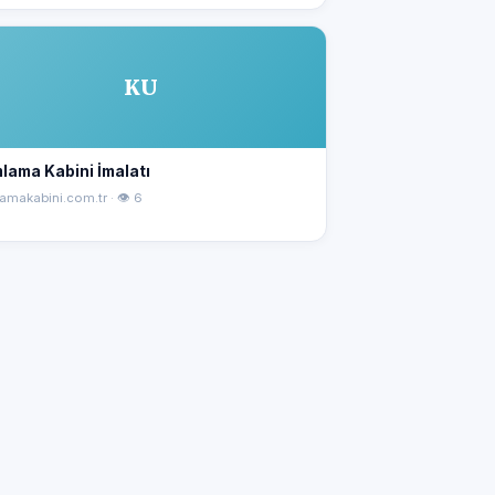
KU
lama Kabini İmalatı
amakabini.com.tr · 👁 6