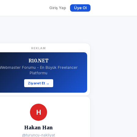
Giriş Yap
Üye Ol
REKLAM
R10.NET
Webmaster Forumu - En Büyük Freelancer
Platformu
Ziyaret Et →
H
Hakan Han
@turuncu-nakliyat