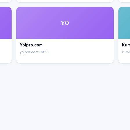
YO
Yolpro.com
Kum
yolpro.com · 👁 3
kuml