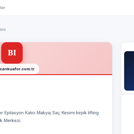
ler
örü
BI
rcankuafor.com.tr
Epilasyon Kalıcı Makyaj Saç Kesimi kirpik lifting
ik Merkezi.