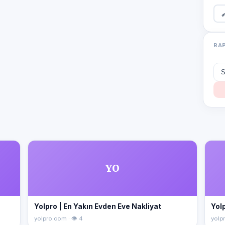

RA
YO
Yolpro | En Yakın Evden Eve Nakliyat
Yolp
yolpro.com · 👁 4
yolpr