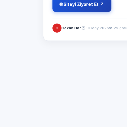
🌐 Siteyi Ziyaret Et ↗
H
Hakan Han
🕐
01 May 2026
👁 29 gör