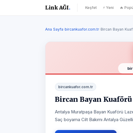
Link AĞI
.
Keşfet
⚡ Yeni
🔥 Popü
Ana Sayfa
›
bircankuafor.com.tr
›
Bircan Bayan Kuaf
bi
bircankuafor.com.tr
Bircan Bayan Kuaförü
Antalya Muratpaşa Bayan Kuaförü Lazer 
Saç boyama Cilt Bakımı Antalya Güzell