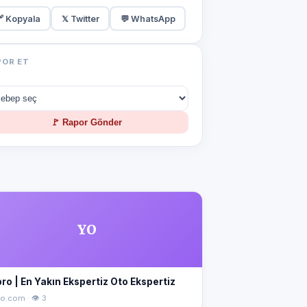
 Kopyala
𝕏 Twitter
💬 WhatsApp
POR ET
🚩 Rapor Gönder
YO
ro | En Yakın Ekspertiz Oto Ekspertiz
o.com · 👁 3