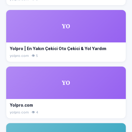
YO
Yolpro | En Yakın Çekici Oto Çekici & Yol Yardım
yolpro.com · 👁 5
YO
Yolpro.com
yolpro.com · 👁 4