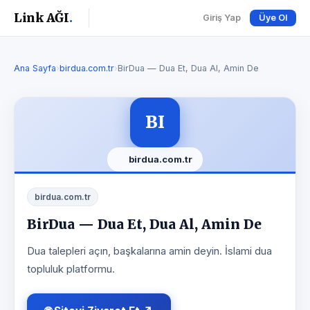
Link AĞI
.
Giriş Yap
Üye Ol
Ana Sayfa
›
birdua.com.tr
›
BirDua — Dua Et, Dua Al, Amin De
BI
birdua.com.tr
birdua.com.tr
BirDua — Dua Et, Dua Al, Amin De
Dua talepleri açın, başkalarına amin deyin. İslami dua
topluluk platformu.