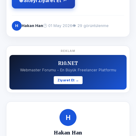
🌐 Siteyi Ziyaret Et ↗
H
Hakan Han
🕐
01 May 2026
👁 29 görüntülenme
REKLAM
R10.NET
Webmaster Forumu - En Büyük Freelancer Platformu
Ziyaret Et →
H
Hakan Han