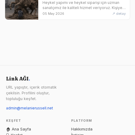
Heykel yapımı ve heykel siparişi için uzman
sanatçımız ile kaliteli hizmet veriyoruz. Kişiye
özel ve uygun heykel fiyatları ile sanat eseri
↗ detay
05 May 2026
satın alın.
Link AĞI
.
URL yapıştır, içerik otomatik
çekilsin. Profilini oluştur,
topluluğu keşfet.
admin@melanierussell.net
KEŞFET
PLATFORM
🏠 Ana Sayfa
Hakkımızda