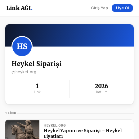
Link AĞI
.
Giriş Yap
Üye Ol
HS
Heykel Siparişi
@heykel-org
1
2026
Link
Katılım
1 LINK
HEYKEL.ORG
Heykel Yapımı ve Siparişi – Heykel
Fiyatları