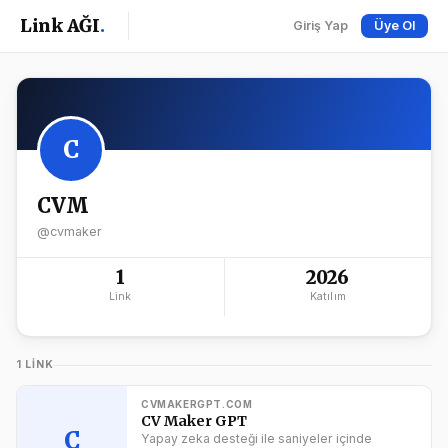
Link AĞI
.
Giriş Yap
Üye Ol
C
CVM
@cvmaker
1
2026
Link
Katılım
1 LINK
CVMAKERGPT.COM
CV Maker GPT
C
Yapay zeka desteği ile saniyeler içinde