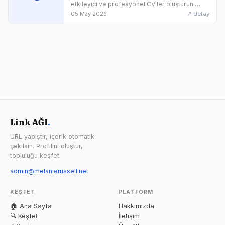
etkileyici ve profesyonel CV'ler oluşturun.
Executive şablonlar, AI fotoğraf düzenleme ve
↗ detay
05 May 2026
ATS dostu tasarımlar.
Link AĞI
.
URL yapıştır, içerik otomatik
çekilsin. Profilini oluştur,
topluluğu keşfet.
admin@melanierussell.net
KEŞFET
PLATFORM
🏠 Ana Sayfa
Hakkımızda
🔍 Keşfet
İletişim