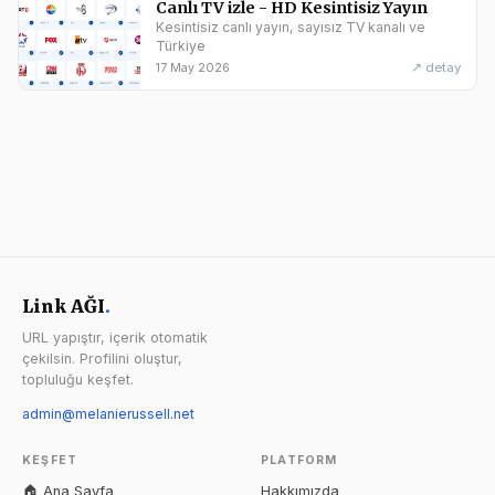
Canlı TV izle - HD Kesintisiz Yayın
Kesintisiz canlı yayın, sayısız TV kanalı ve
Türkiye
↗ detay
17 May 2026
Link AĞI
.
URL yapıştır, içerik otomatik
çekilsin. Profilini oluştur,
topluluğu keşfet.
admin@melanierussell.net
KEŞFET
PLATFORM
🏠 Ana Sayfa
Hakkımızda