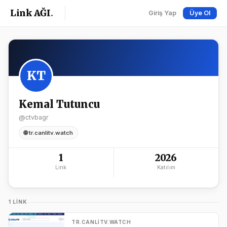
Link AĞI
.
Giriş Yap
Üye Ol
KT
Kemal Tutuncu
@ctvbagr
🌐 tr.canlitv.watch
1
2026
Link
Katılım
1 LINK
TR.CANLITV.WATCH